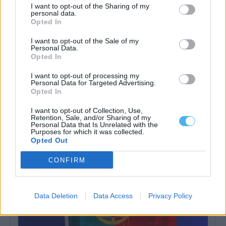
I want to opt-out of the Sharing of my
personal data.
Opted In
I want to opt-out of the Sale of my
Personal Data.
Opted In
Liga 3 arranca este fim de semana com Lusitano de Évora em
cena: Conheça o calendário
I want to opt-out of processing my
A Liga 3 Placard arranca este fim de semana, com a primeira
Personal Data for Targeted Advertising.
jornada marcada...
Opted In
6 Agosto, 2026 - 14:51
I want to opt-out of Collection, Use,
Retention, Sale, and/or Sharing of my
Personal Data that Is Unrelated with the
Purposes for which it was collected.
Opted Out
CONFIRM
Data Deletion
Data Access
Privacy Policy