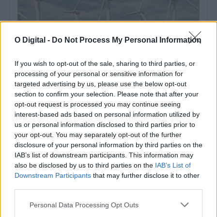
O Digital -
Do Not Process My Personal Information
If you wish to opt-out of the sale, sharing to third parties, or
processing of your personal or sensitive information for
targeted advertising by us, please use the below opt-out
section to confirm your selection. Please note that after your
São 98 mil painéis e dez aerogeradores: Conheça o projeto que
opt-out request is processed you may continue seeing
pode nascer na região de Montemor-o-Novo e Vendas Novas
interest-based ads based on personal information utilized by
O Procedimento de Definição de Âmbito do Estudo de Impacte
Ambiental do Projeto Híbrido...
us or personal information disclosed to third parties prior to
7 Agosto, 2026 - 14:30
your opt-out. You may separately opt-out of the further
disclosure of your personal information by third parties on the
IAB’s list of downstream participants. This information may
also be disclosed by us to third parties on the
IAB’s List of
Downstream Participants
that may further disclose it to other
third parties.
Personal Data Processing Opt Outs