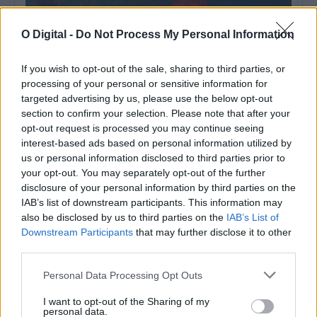
O Digital -
Do Not Process My Personal Information
If you wish to opt-out of the sale, sharing to third parties, or
processing of your personal or sensitive information for
targeted advertising by us, please use the below opt-out
section to confirm your selection. Please note that after your
opt-out request is processed you may continue seeing
interest-based ads based on personal information utilized by
us or personal information disclosed to third parties prior to
Castro Verde: Incêndio mobiliza meios aéreos e cerca de uma
your opt-out. You may separately opt-out of the further
centena de operacionais
Um incêndio deflagrou na tarde desta terça-feira, dia 4 de
disclosure of your personal information by third parties on the
agosto, no Monte do...
IAB’s list of downstream participants. This information may
4 Agosto, 2026 - 16:25
also be disclosed by us to third parties on the
IAB’s List of
Downstream Participants
that may further disclose it to other
third parties.
Personal Data Processing Opt Outs
I want to opt-out of the Sharing of my
personal data.