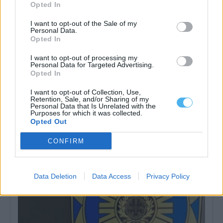
Opted In
I want to opt-out of the Sale of my
Personal Data.
Opted In
I want to opt-out of processing my
Personal Data for Targeted Advertising.
Opted In
Prisão preventiva para suspeito de abusos sexuais de crianças
em Castro Verde
O homem detido pela Polícia Judiciária (PJ) por suspeitas de
I want to opt-out of Collection, Use,
abusos sexuais e maus-tratos...
Retention, Sale, and/or Sharing of my
Personal Data that Is Unrelated with the
31 Julho, 2026 - 14:21
Purposes for which it was collected.
Opted Out
CONFIRM
Data Deletion
Data Access
Privacy Policy