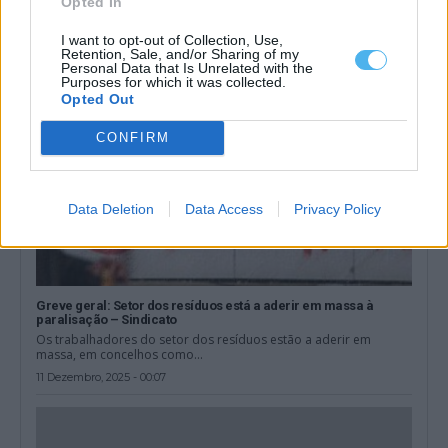
Opted In
13 Dezembro, 2025 - 12:00
I want to opt-out of Collection, Use,
Retention, Sale, and/or Sharing of my
Personal Data that Is Unrelated with the
Purposes for which it was collected.
Opted Out
CONFIRM
Data Deletion
Data Access
Privacy Policy
Greve geral: Setor dos resíduos está a aderir em massa à
paralisação – Sindicato
Os trabalhadores do setor dos resíduos estão a aderir em
massa, em concelhos como...
11 Dezembro, 2025 - 00:07