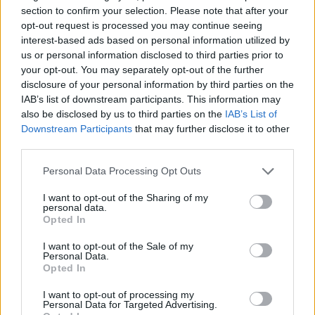
section to confirm your selection. Please note that after your
Greve no Estabelecimento Prisional de Beja com adesão de
opt-out request is processed you may continue seeing
95%, segundo sindicato
interest-based ads based on personal information utilized by
Os guardas do Estabelecimento Prisional (EP) de Beja começaram
hoje uma greve total, com...
us or personal information disclosed to third parties prior to
16 Dezembro, 2025 - 17:38
your opt-out. You may separately opt-out of the further
disclosure of your personal information by third parties on the
IAB’s list of downstream participants. This information may
also be disclosed by us to third parties on the
IAB’s List of
Downstream Participants
that may further disclose it to other
third parties.
Personal Data Processing Opt Outs
I want to opt-out of the Sharing of my
personal data.
Opted In
I want to opt-out of the Sale of my
Personal Data.
Opted In
Sindicato XXI cancela greve no Terminal de Contentores do
Porto de Sines
I want to opt-out of processing my
O Sindicato XXI levantou hoje o pré-aviso de greve no Terminal de
Personal Data for Targeted Advertising.
Contentores do...