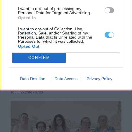
I want to opt-out of processing my
Personal Data for Targeted Advertising.
Opted In
I want to opt-out of Collection, Use,
Retention, Sale, and/or Sharing of my
Personal Data that Is Unrelated with the
Purposes for which it was collected.
Opted Out
CONFIRM
Conselho Municipal de Educação é instalado em Mourão e
acompanha investimentos na educação
Data Deletion
Data Access
Privacy Policy
O Conselho Municipal de Educação de Mourão foi instalado no
dia 16 de julho,...
20 Julho, 2026 - 07:00