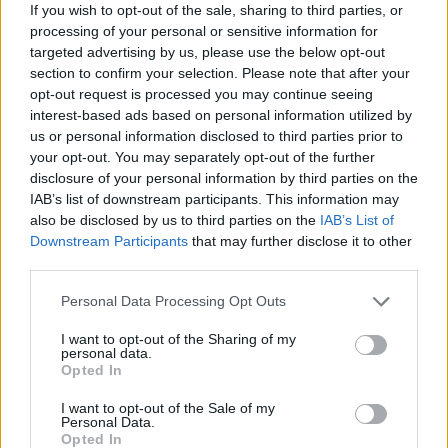
Infraestruturas do Alqueva (EDIA)...
If you wish to opt-out of the sale, sharing to third parties, or
processing of your personal or sensitive information for
28 Julho, 2026 - 20:30
targeted advertising by us, please use the below opt-out
section to confirm your selection. Please note that after your
opt-out request is processed you may continue seeing
interest-based ads based on personal information utilized by
us or personal information disclosed to third parties prior to
your opt-out. You may separately opt-out of the further
disclosure of your personal information by third parties on the
IAB’s list of downstream participants. This information may
also be disclosed by us to third parties on the
IAB’s List of
Downstream Participants
that may further disclose it to other
third parties.
Personal Data Processing Opt Outs
Câmara de Mourão atribui 2.500 euros a dois grupos corais da
I want to opt-out of the Sharing of my
Granja
personal data.
A Câmara Municipal de Mourão assinou dois protocolos de
Opted In
colaboração com grupos corais da...
25 Julho, 2026 - 12:00
I want to opt-out of the Sale of my
Personal Data.
Opted In