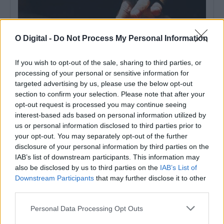
O Digital -
Do Not Process My Personal Information
If you wish to opt-out of the sale, sharing to third parties, or
processing of your personal or sensitive information for
targeted advertising by us, please use the below opt-out
section to confirm your selection. Please note that after your
AMBILITAL investe mais de 9 milhões de euros em
infraestruturas para tratar biorresíduos no Alentejo
opt-out request is processed you may continue seeing
A AMBILITAL está a construir novas infraestruturas de
interest-based ads based on personal information utilized by
compostagem e afinação de biorresíduos, num...
us or personal information disclosed to third parties prior to
31 Julho, 2026 - 16:00
your opt-out. You may separately opt-out of the further
disclosure of your personal information by third parties on the
IAB’s list of downstream participants. This information may
also be disclosed by us to third parties on the
IAB’s List of
Downstream Participants
that may further disclose it to other
third parties.
Personal Data Processing Opt Outs