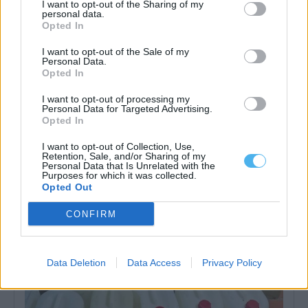
I want to opt-out of the Sharing of my
personal data.
Opted In
I want to opt-out of the Sale of my
Personal Data.
Opted In
Grândola lidera preços das casas de luxo nos municípios
costeiros, segundo o idealista
Grândola é o município costeiro português onde as casas de luxo
I want to opt-out of processing my
anunciadas para venda...
Personal Data for Targeted Advertising.
Opted In
30 Julho, 2026 - 17:00
I want to opt-out of Collection, Use,
Retention, Sale, and/or Sharing of my
Personal Data that Is Unrelated with the
Purposes for which it was collected.
Opted Out
CONFIRM
Data Deletion
Data Access
Privacy Policy