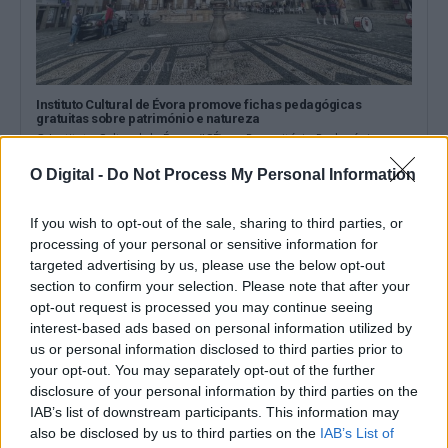
Instituto Cultural de Évora promove fichas pedagógicas
gratuitas sobre património e natureza
O Instituto Cultural de Évora (ICÉ) e o Repositório Pedagógico
promovem o Ciclo de...
O Digital -
Do Not Process My Personal Information
6 Agosto, 2026 - 12:15
If you wish to opt-out of the sale, sharing to third parties, or
processing of your personal or sensitive information for
targeted advertising by us, please use the below opt-out
section to confirm your selection. Please note that after your
opt-out request is processed you may continue seeing
interest-based ads based on personal information utilized by
us or personal information disclosed to third parties prior to
your opt-out. You may separately opt-out of the further
disclosure of your personal information by third parties on the
IAB’s list of downstream participants. This information may
also be disclosed by us to third parties on the
IAB’s List of