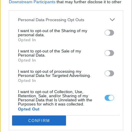
Downstream Participants
that may further disclose it to other
Évora reúne jovens de oito países e inaugura Jardim da Paz a 6
third parties.
de agosto
Évora está a receber, até quinta-feira, 6 de agosto, a International
Personal Data Processing Opt Outs
Youth Conference for...
4 Agosto, 2026 - 21:00
I want to opt-out of the Sharing of my
personal data.
Opted In
I want to opt-out of the Sale of my
Personal Data.
Opted In
I want to opt-out of processing my
Personal Data for Targeted Advertising.
Opted In
I want to opt-out of Collection, Use,
Retention, Sale, and/or Sharing of my
Personal Data that Is Unrelated with the
Purposes for which it was collected.
Opted Out
Câmara de Monforte oferece fichas no 1.º ciclo e Escola Virtual
até ao 3.º ciclo
CONFIRM
A Câmara Municipal de Monforte aprovou os auxílios económicos
da Ação Social Escolar para...