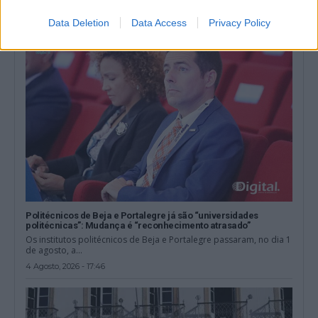
4 Agosto, 2026 - 19:00
Data Deletion
Data Access
Privacy Policy
Politécnicos de Beja e Portalegre já são “universidades
politécnicas”: Mudança é “reconhecimento atrasado”
Os institutos politécnicos de Beja e Portalegre passaram, no dia 1
de agosto, a...
4 Agosto, 2026 - 17:46