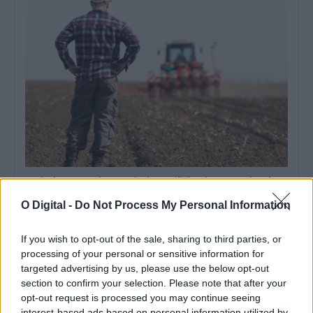
Agricultores recebem apoio de 20 milhões de euros até 31 de
julho
O Governo vai pagar, até sexta-feira, 31 de julho, um apoio
O Digital -
Do Not Process My Personal Information
extraordinário de 20...
30 Julho, 2026 - 13:00
If you wish to opt-out of the sale, sharing to third parties, or
processing of your personal or sensitive information for
targeted advertising by us, please use the below opt-out
section to confirm your selection. Please note that after your
opt-out request is processed you may continue seeing
interest-based ads based on personal information utilized by