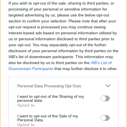
If you wish to opt-out of the sale, sharing to third parties, or
6 Agosto, 2026 - 13:00
processing of your personal or sensitive information for
targeted advertising by us, please use the below opt-out
section to confirm your selection. Please note that after your
opt-out request is processed you may continue seeing
interest-based ads based on personal information utilized by
us or personal information disclosed to third parties prior to
your opt-out. You may separately opt-out of the further
disclosure of your personal information by third parties on the
IAB’s list of downstream participants. This information may
also be disclosed by us to third parties on the
IAB’s List of
Downstream Participants
that may further disclose it to other
third parties.
Personal Data Processing Opt Outs
RodOdemira: Há uma plataforma gratuita que centraliza
informação sobre os transportes no concelho
I want to opt-out of the Sharing of my
A RodOdemira é uma plataforma gratuita que centraliza
personal data.
informação sobre os transportes no concelho...
Opted In
6 Agosto, 2026 - 12:48
I want to opt-out of the Sale of my
Personal Data.
Opted In