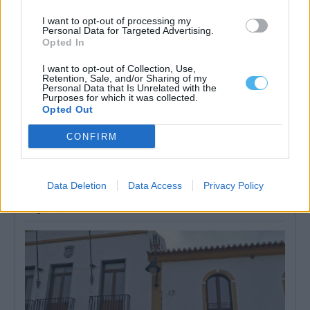
I want to opt-out of processing my
Personal Data for Targeted Advertising.
Opted In
I want to opt-out of Collection, Use,
Retention, Sale, and/or Sharing of my
Personal Data that Is Unrelated with the
Purposes for which it was collected.
Opted Out
CONFIRM
Bombeiros de Aljustrel assistem a parto na ambulância durante
viagem para Beja
Uma equipa dos Bombeiros de Aljustrel assistiu a um parto na
Data Deletion
Data Access
Privacy Policy
ambulância, na tarde...
6 Agosto, 2026 - 11:36