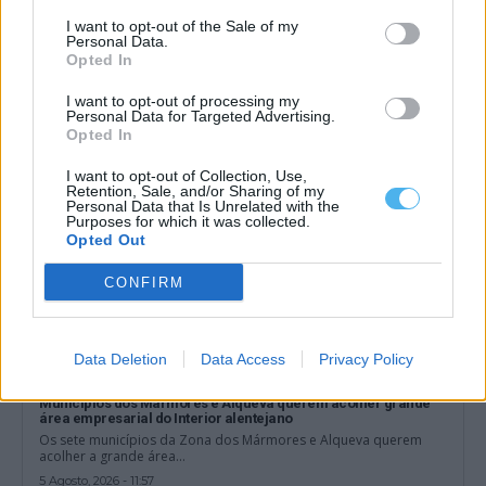
Nova associação quer dar uma voz comum ao mármore
alentejano
I want to opt-out of the Sale of my
Personal Data.
Um comunicado divulgado esta quarta-feira confirmou a criação
da ALMA — Alentejo de Mármore,...
Opted In
5 Agosto, 2026 - 12:04
I want to opt-out of processing my
Personal Data for Targeted Advertising.
Opted In
I want to opt-out of Collection, Use,
Retention, Sale, and/or Sharing of my
Personal Data that Is Unrelated with the
Purposes for which it was collected.
Opted Out
CONFIRM
Data Deletion
Data Access
Privacy Policy
Municípios dos Mármores e Alqueva querem acolher grande
área empresarial do Interior alentejano
Os sete municípios da Zona dos Mármores e Alqueva querem
acolher a grande área...
5 Agosto, 2026 - 11:57