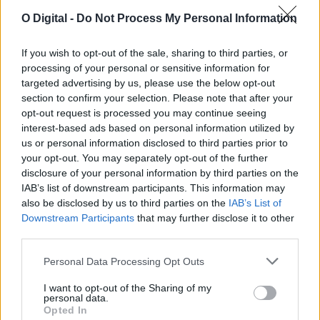
O Digital -
Do Not Process My Personal Information
If you wish to opt-out of the sale, sharing to third parties, or
Zona dos Mármores e Alqueva «tem todas as condições para
receber» a Grande Área de Acolhimento Empresarial do
processing of your personal or sensitive information for
Alentejo
targeted advertising by us, please use the below opt-out
A Zona dos Mármores e Alqueva «tem todas as condições para
section to confirm your selection. Please note that after your
receber» a Grande...
opt-out request is processed you may continue seeing
5 Agosto, 2026 - 17:10
interest-based ads based on personal information utilized by
us or personal information disclosed to third parties prior to
your opt-out. You may separately opt-out of the further
disclosure of your personal information by third parties on the
IAB’s list of downstream participants. This information may
also be disclosed by us to third parties on the
IAB’s List of
Downstream Participants
that may further disclose it to other
third parties.
Personal Data Processing Opt Outs
I want to opt-out of the Sharing of my
personal data.
Opted In