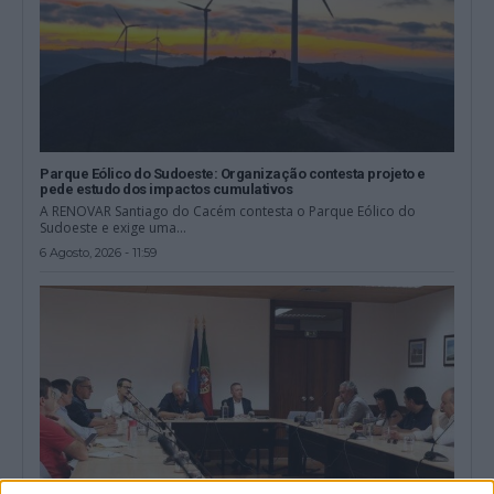
Parque Eólico do Sudoeste: Organização contesta projeto e
pede estudo dos impactos cumulativos
A RENOVAR Santiago do Cacém contesta o Parque Eólico do
Sudoeste e exige uma...
6 Agosto, 2026 - 11:59