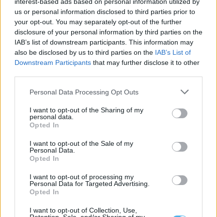
interest-based ads based on personal information utilized by
us or personal information disclosed to third parties prior to
your opt-out. You may separately opt-out of the further
disclosure of your personal information by third parties on the
IAB’s list of downstream participants. This information may
Parlamento recomenda preço mínimo para a lã e criação de
also be disclosed by us to third parties on the
IAB’s List of
lavadouro nacional
Downstream Participants
that may further disclose it to other
A Assembleia da República recomendou ao Governo a criação de
third parties.
uma estratégia nacional para...
21 Julho, 2026 - 21:00
Personal Data Processing Opt Outs
I want to opt-out of the Sharing of my
personal data.
Opted In
I want to opt-out of the Sale of my
Personal Data.
Opted In
I want to opt-out of processing my
Personal Data for Targeted Advertising.
Opted In
I want to opt-out of Collection, Use,