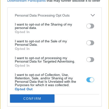
Downstream Participants
that may further disclose it to other
third parties.
Personal Data Processing Opt Outs
I want to opt-out of the Sharing of my
personal data.
Opted In
I want to opt-out of the Sale of my
Personal Data.
Opted In
EDIA lança concurso de 450m€ para instalar mais de 400
câmaras nas infraestruturas de Alqueva
I want to opt-out of processing my
A Empresa de Desenvolvimento e Infraestruturas do Alqueva
Personal Data for Targeted Advertising.
(EDIA) lançou um concurso público com...
Opted In
27 Julho, 2026 - 12:47
I want to opt-out of Collection, Use,
Retention, Sale, and/or Sharing of my
Personal Data that Is Unrelated with the
Purposes for which it was collected.
Opted Out
CONFIRM