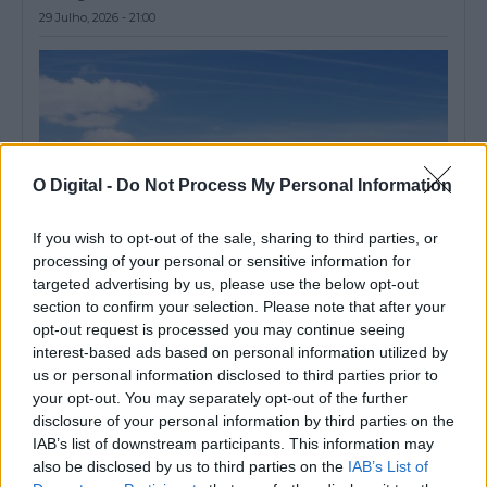
29 Julho, 2026 - 21:00
O Digital -
Do Not Process My Personal Information
If you wish to opt-out of the sale, sharing to third parties, or
processing of your personal or sensitive information for
targeted advertising by us, please use the below opt-out
section to confirm your selection. Please note that after your
opt-out request is processed you may continue seeing
EDIA reforça dotações de rega no Alqueva devido ao ano seco
interest-based ads based on personal information utilized by
A Empresa de Desenvolvimento e Infraestruturas do Alqueva
(EDIA) está a reforçar as dotações...
us or personal information disclosed to third parties prior to
your opt-out. You may separately opt-out of the further
28 Julho, 2026 - 10:59
disclosure of your personal information by third parties on the
IAB’s list of downstream participants. This information may
also be disclosed by us to third parties on the
IAB’s List of