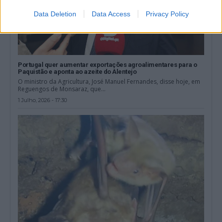
Data Deletion
Data Access
Privacy Policy
Portugal quer aumentar exportações agroalimentares para o
Paquistão e aponta ao azeite do Alentejo
O ministro da Agricultura, José Manuel Fernandes, disse hoje, em
Reguengos de Monsaraz, que...
1 Julho, 2026 - 17:30