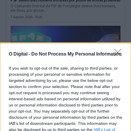
PSP detém dois homens em Elvas por posse de armas proibidas
O Comando Distrital da PSP de Portalegre deteve dois homens,
em Elvas, por posse...
7 Agosto, 2026 - 15:26
O Digital -
Do Not Process My Personal Information
If you wish to opt-out of the sale, sharing to third parties, or
processing of your personal or sensitive information for
targeted advertising by us, please use the below opt-out
section to confirm your selection. Please note that after your
opt-out request is processed you may continue seeing
interest-based ads based on personal information utilized by
Militar da GNR ferido e ameaçado de morte durante desacatos
us or personal information disclosed to third parties prior to
em Estremoz
your opt-out. You may separately opt-out of the further
Um militar da Guarda Nacional Republicana sofreu ferimentos
ligeiros durante os desacatos registados ao...
disclosure of your personal information by third parties on the
IAB’s list of downstream participants. This information may
7 Agosto, 2026 - 08:37
also be disclosed by us to third parties on the
IAB’s List of