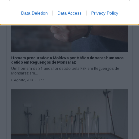
Data Deletion
Data Access
Privacy Policy
Homem procurado na Moldova por tráfico de seres humanos
detido em Reguengos de Monsaraz
Um homem de 31 anos foi detido pela PSP em Reguengos de
Monsaraz em...
6 Agosto, 2026 - 11:33