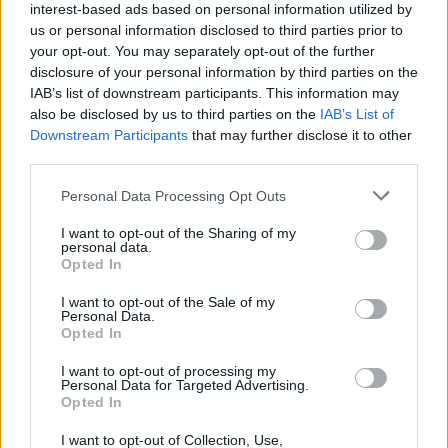
interest-based ads based on personal information utilized by
us or personal information disclosed to third parties prior to
your opt-out. You may separately opt-out of the further
disclosure of your personal information by third parties on the
IAB’s list of downstream participants. This information may
also be disclosed by us to third parties on the
IAB’s List of
Governo admite não saber como militar dispensado recebeu
arma em Portalegre
Downstream Participants
that may further disclose it to other
O secretário de Estado Adjunto e da Administração Interna, Paulo
third parties.
Simões Ribeiro, confirmou ao...
5 Agosto, 2026 - 23:32
Personal Data Processing Opt Outs
I want to opt-out of the Sharing of my
personal data.
Opted In
I want to opt-out of the Sale of my
Personal Data.
Opted In
I want to opt-out of processing my
Personal Data for Targeted Advertising.
Opted In
I want to opt-out of Collection, Use,