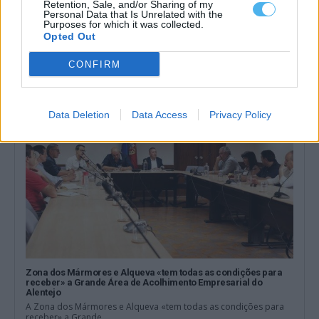
Retention, Sale, and/or Sharing of my
Personal Data that Is Unrelated with the
Um dos detidos na operação da PJ em Sines morreu na prisão
Purposes for which it was collected.
Um dos três detidos na operação da Polícia Judiciária que
Opted Out
resultou na apreensão de...
5 Agosto, 2026 - 18:01
CONFIRM
Data Deletion
Data Access
Privacy Policy
Zona dos Mármores e Alqueva «tem todas as condições para
receber» a Grande Área de Acolhimento Empresarial do
Alentejo
A Zona dos Mármores e Alqueva «tem todas as condições para
receber» a Grande...