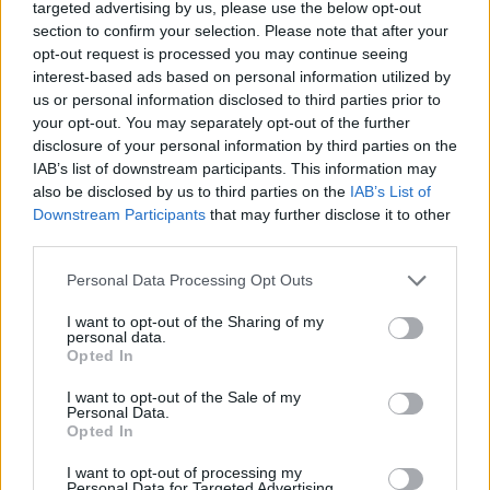
targeted advertising by us, please use the below opt-out
section to confirm your selection. Please note that after your
opt-out request is processed you may continue seeing
interest-based ads based on personal information utilized by
us or personal information disclosed to third parties prior to
your opt-out. You may separately opt-out of the further
disclosure of your personal information by third parties on the
IAB’s list of downstream participants. This information may
also be disclosed by us to third parties on the
IAB’s List of
Downstream Participants
that may further disclose it to other
third parties.
Militar da GNR ferido e ameaçado de morte durante desacatos
em Estremoz
Um militar da Guarda Nacional Republicana sofreu ferimentos
Personal Data Processing Opt Outs
ligeiros durante os desacatos registados ao...
I want to opt-out of the Sharing of my
7 Agosto, 2026 - 08:37
personal data.
Opted In
I want to opt-out of the Sale of my
Personal Data.
Opted In
I want to opt-out of processing my
Personal Data for Targeted Advertising.