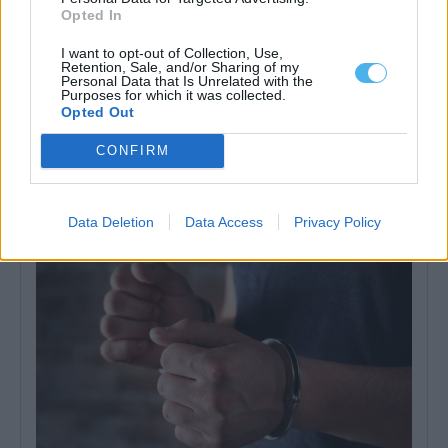
Opted In
I want to opt-out of Collection, Use,
Retention, Sale, and/or Sharing of my
Personal Data that Is Unrelated with the
Purposes for which it was collected.
Opted Out
Fiscalização da GNR termina com encerramento de
CONFIRM
restaurante em Abela (Santiago do cacém)
Um estabelecimento de restauração e bebidas situado na
localidade de Abela, no concelho de...
6 Agosto, 2026 - 16:42
Data Deletion
Data Access
Privacy Policy