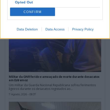
Opted Out
7 Agosto, 2026 - 14:30
CONFIRM
Data Deletion
Data Access
Privacy Policy
Militar da GNR ferido e ameaçado de morte durante desacatos
em Estremoz
Um militar da Guarda Nacional Republicana sofreu ferimentos
ligeiros durante os desacatos registados ao...
7 Agosto, 2026 - 08:37