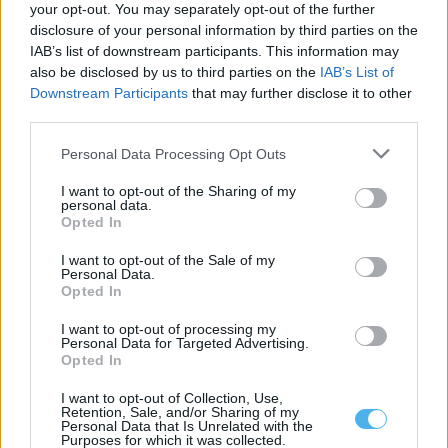
your opt-out. You may separately opt-out of the further
disclosure of your personal information by third parties on the
Festas do Povo 2026: GNR reforça segurança em Campo Maior
IAB’s list of downstream participants. This information may
O Comando Territorial de Portalegre da GNR está a executar uma
also be disclosed by us to third parties on the
IAB’s List of
operação de segurança...
Downstream Participants
that may further disclose it to other
7 Agosto, 2026 - 17:21
third parties.
Personal Data Processing Opt Outs
I want to opt-out of the Sharing of my
personal data.
Opted In
I want to opt-out of the Sale of my
Personal Data.
Opted In
I want to opt-out of processing my
Personal Data for Targeted Advertising.
Opted In
São 98 mil painéis e dez aerogeradores: Conheça o projeto que
I want to opt-out of Collection, Use,
pode nascer na região de Montemor-o-Novo e Vendas Novas
Retention, Sale, and/or Sharing of my
Personal Data that Is Unrelated with the
O Procedimento de Definição de Âmbito do Estudo de Impacte
Purposes for which it was collected.
Ambiental do Projeto Híbrido...