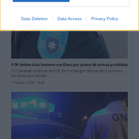
Data Deletion
Data Access
Privacy Policy
PSP detém dois homens em Elvas por posse de armas proibidas
O Comando Distrital da PSP de Portalegre deteve dois homens,
em Elvas, por posse...
7 Agosto, 2026 - 15:26