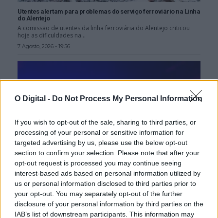
Utentes alertam para problemas do serviço ferroviário na Linha
do Alentejo
A comissão de utentes da linha ferroviária do Alentejo criticou
hoje as dificuldades na...
7 Agosto, 2026 - 19:56
O Digital -
Do Not Process My Personal Information
If you wish to opt-out of the sale, sharing to third parties, or
processing of your personal or sensitive information for
targeted advertising by us, please use the below opt-out
section to confirm your selection. Please note that after your
opt-out request is processed you may continue seeing
interest-based ads based on personal information utilized by
us or personal information disclosed to third parties prior to
Tribunal coloca em liberdade indivíduo que agrediu e ameaçou
your opt-out. You may separately opt-out of the further
de morte militar da GNR em Estremoz
disclosure of your personal information by third parties on the
O Tribunal de Instrução Criminal de Évora decretou a medida de
coação de Termo...
IAB’s list of downstream participants. This information may