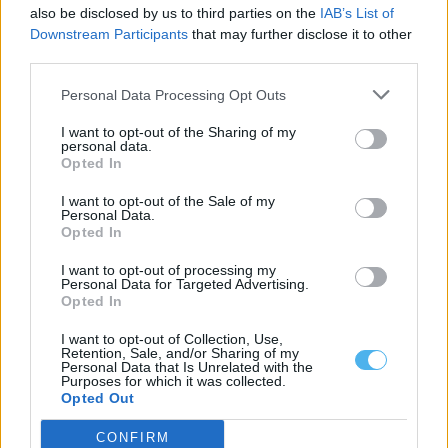
7 Agosto, 2026 - 18:17
also be disclosed by us to third parties on the
IAB’s List of
Downstream Participants
that may further disclose it to other
third parties.
Personal Data Processing Opt Outs
I want to opt-out of the Sharing of my
personal data.
Opted In
I want to opt-out of the Sale of my
Personal Data.
Opted In
I want to opt-out of processing my
Personal Data for Targeted Advertising.
Opted In
Festas do Povo 2026: GNR reforça segurança em Campo Maior
O Comando Territorial de Portalegre da GNR está a executar uma
I want to opt-out of Collection, Use,
operação de segurança...
Retention, Sale, and/or Sharing of my
7 Agosto, 2026 - 17:21
Personal Data that Is Unrelated with the
Purposes for which it was collected.
Opted Out
CONFIRM