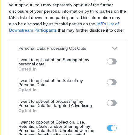
your opt-out. You may separately opt-out of the further
disclosure of your personal information by third parties on the
IAB’s list of downstream participants. This information may
PSP apreende arsenal de armas e 24 doses de haxixe em Elvas
also be disclosed by us to third parties on the
IAB’s List of
A PSP apreendeu 91 armas e 24 doses individuais de haxixe em
Downstream Participants
that may further disclose it to other
Elvas, durante...
third parties.
6 Agosto, 2026 - 11:13
Personal Data Processing Opt Outs
I want to opt-out of the Sharing of my
personal data.
Opted In
I want to opt-out of the Sale of my
Personal Data.
Opted In
I want to opt-out of processing my
Personal Data for Targeted Advertising.
Opted In
I want to opt-out of Collection, Use,
Retention, Sale, and/or Sharing of my
Governo admite não saber como militar dispensado recebeu
Personal Data that Is Unrelated with the
arma em Portalegre
Purposes for which it was collected.