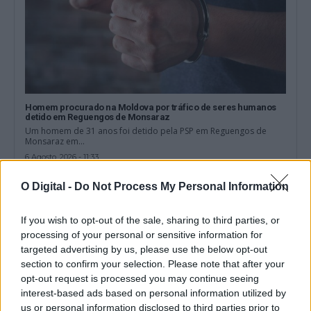
Homem procurado na Moldova por tráfico de seres humanos
detido em Reguengos de Monsaraz
Um homem de 31 anos foi detido pela PSP em Reguengos de
Monsaraz em...
6 Agosto, 2026 - 11:33
O Digital -
Do Not Process My Personal Information
If you wish to opt-out of the sale, sharing to third parties, or
processing of your personal or sensitive information for
targeted advertising by us, please use the below opt-out
section to confirm your selection. Please note that after your
opt-out request is processed you may continue seeing
interest-based ads based on personal information utilized by
us or personal information disclosed to third parties prior to