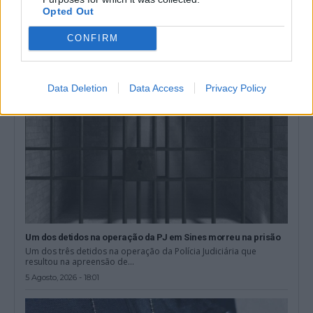
O secretário de Estado Adjunto e da Administração Interna, Paulo
Opted Out
Simões Ribeiro, confirmou ao...
5 Agosto, 2026 - 23:32
CONFIRM
Data Deletion
Data Access
Privacy Policy
Um dos detidos na operação da PJ em Sines morreu na prisão
Um dos três detidos na operação da Polícia Judiciária que
resultou na apreensão de...
5 Agosto, 2026 - 18:01