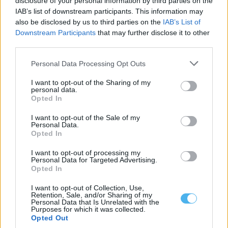
disclosure of your personal information by third parties on the
O secretário de Estado Adjunto e da Administração Interna, Paulo
IAB’s list of downstream participants. This information may
Simões Ribeiro, confirmou ao...
also be disclosed by us to third parties on the
IAB’s List of
5 Agosto, 2026 - 23:32
Downstream Participants
that may further disclose it to other
third parties.
Personal Data Processing Opt Outs
I want to opt-out of the Sharing of my
personal data.
Opted In
I want to opt-out of the Sale of my
Personal Data.
Opted In
I want to opt-out of processing my
Personal Data for Targeted Advertising.
Opted In
Um dos detidos na operação da PJ em Sines morreu na prisão
I want to opt-out of Collection, Use,
Um dos três detidos na operação da Polícia Judiciária que
Retention, Sale, and/or Sharing of my
resultou na apreensão de...
Personal Data that Is Unrelated with the
5 Agosto, 2026 - 18:01
Purposes for which it was collected.
Opted Out