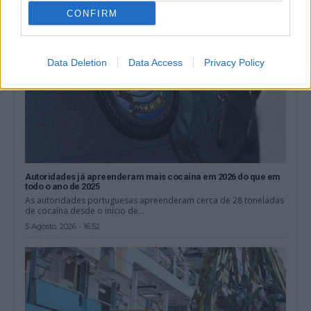
CONFIRM
Data Deletion
Data Access
Privacy Policy
Autoridades já apreenderam mais cocaína em 2026 do que em
todo o ano de 2025
As autoridades portuguesas apreenderam cerca de 28 toneladas
de cocaína desde o início de...
5 Agosto, 2026 - 16:52