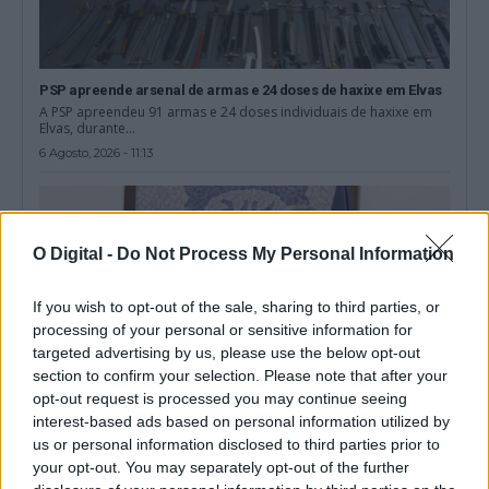
PSP apreende arsenal de armas e 24 doses de haxixe em Elvas
A PSP apreendeu 91 armas e 24 doses individuais de haxixe em
Elvas, durante...
6 Agosto, 2026 - 11:13
O Digital -
Do Not Process My Personal Information
If you wish to opt-out of the sale, sharing to third parties, or
processing of your personal or sensitive information for
targeted advertising by us, please use the below opt-out
section to confirm your selection. Please note that after your
opt-out request is processed you may continue seeing
interest-based ads based on personal information utilized by
us or personal information disclosed to third parties prior to
your opt-out. You may separately opt-out of the further
Governo admite não saber como militar dispensado recebeu
arma em Portalegre