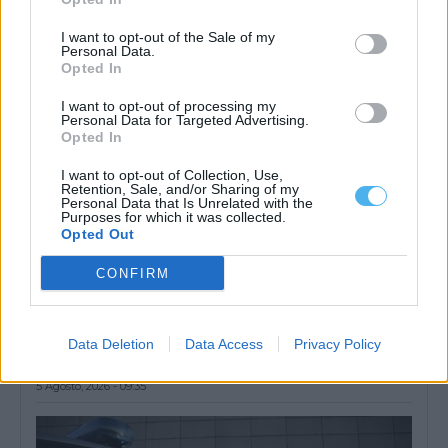
5 Agosto, 2026 - 23:32
I want to opt-out of the Sale of my
Personal Data.
Opted In
I want to opt-out of processing my
Personal Data for Targeted Advertising.
Opted In
I want to opt-out of Collection, Use,
Retention, Sale, and/or Sharing of my
Personal Data that Is Unrelated with the
Purposes for which it was collected.
Opted Out
CONFIRM
Homem detido com 339 doses de cocaína e heroína em Vila
Nova de Santo André
Data Deletion
Data Access
Privacy Policy
Um homem de 36 anos foi detido pela GNR por suspeita de
tráfico de...
5 Agosto, 2026 - 09:35