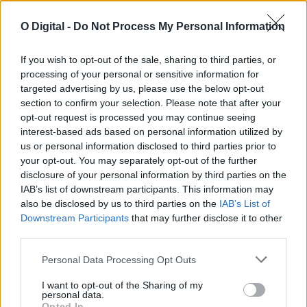
Fiscalização da GNR termina com encerramento de
O Digital -
Do Not Process My Personal Information
restaurante em Abela (Santiago do cacém)
Um estabelecimento de restauração e bebidas situado na
localidade de Abela, no concelho de...
If you wish to opt-out of the sale, sharing to third parties, or
6 Agosto, 2026 - 16:42
processing of your personal or sensitive information for
targeted advertising by us, please use the below opt-out
section to confirm your selection. Please note that after your
opt-out request is processed you may continue seeing
interest-based ads based on personal information utilized by
us or personal information disclosed to third parties prior to
your opt-out. You may separately opt-out of the further
disclosure of your personal information by third parties on the
IAB’s list of downstream participants. This information may
also be disclosed by us to third parties on the
IAB’s List of
Downstream Participants
that may further disclose it to other
third parties.
Personal Data Processing Opt Outs
Governo admite não saber como militar dispensado recebeu
arma em Portalegre
I want to opt-out of the Sharing of my
personal data.
O secretário de Estado Adjunto e da Administração Interna, Paulo
Simões Ribeiro, confirmou ao...
Opted In