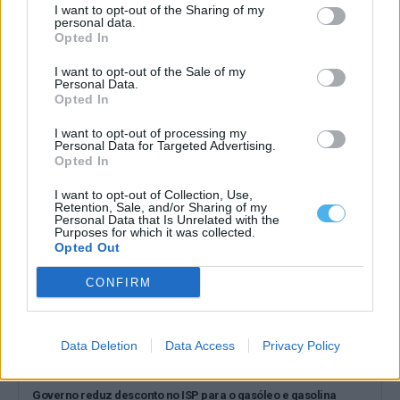
I want to opt-out of the Sharing of my
personal data.
Opted In
Gasolina prepara nova subida e gasóleo alivia nos postos de
I want to opt-out of the Sale of my
abastecimento
Personal Data.
Os preços dos combustíveis deverão voltar a sofrer alterações a
Opted In
partir da próxima segunda-feira,...
I want to opt-out of processing my
15 Maio, 2026 - 17:30
Personal Data for Targeted Advertising.
Opted In
I want to opt-out of Collection, Use,
Retention, Sale, and/or Sharing of my
Personal Data that Is Unrelated with the
Purposes for which it was collected.
Opted Out
CONFIRM
Data Deletion
Data Access
Privacy Policy
Governo reduz desconto no ISP para o gasóleo e gasolina