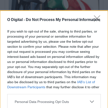
O Digital -
Do Not Process My Personal Information
If you wish to opt-out of the sale, sharing to third parties, or
processing of your personal or sensitive information for
Combustíveis voltam a subir na próxima semana: gasolina e
targeted advertising by us, please use the below opt-out
gasóleo aumentam dois cêntimos
section to confirm your selection. Please note that after your
O preço dos combustíveis deverá voltar a aumentar na próxima
semana, com previsões do...
opt-out request is processed you may continue seeing
22 Maio, 2026 - 11:15
interest-based ads based on personal information utilized by
us or personal information disclosed to third parties prior to
your opt-out. You may separately opt-out of the further
disclosure of your personal information by third parties on the
IAB’s list of downstream participants. This information may
also be disclosed by us to third parties on the
IAB’s List of
Downstream Participants
that may further disclose it to other
third parties.
Personal Data Processing Opt Outs