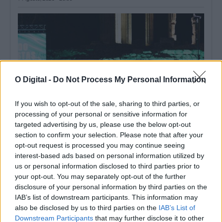
O Digital -
Do Not Process My Personal Information
If you wish to opt-out of the sale, sharing to third parties, or
processing of your personal or sensitive information for
targeted advertising by us, please use the below opt-out
section to confirm your selection. Please note that after your
Liga 3 arranca este fim de semana com Lusitano de Évora em
opt-out request is processed you may continue seeing
cena: Conheça o calendário
interest-based ads based on personal information utilized by
A Liga 3 Placard arranca este fim de semana, com a primeira
us or personal information disclosed to third parties prior to
jornada marcada...
your opt-out. You may separately opt-out of the further
6 Agosto, 2026 - 14:51
disclosure of your personal information by third parties on the
IAB’s list of downstream participants. This information may
also be disclosed by us to third parties on the
IAB’s List of
Downstream Participants
that may further disclose it to other