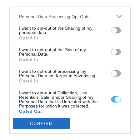
third parties.
Personal Data Processing Opt Outs
I want to opt-out of the Sharing of my
personal data.
Opted In
I want to opt-out of the Sale of my
Personal Data.
Opted In
Luís Godinho recorda os seis meses em que viveu sob proteção
policial: “Há um lado humano que muitos esquecem”
I want to opt-out of processing my
Veja a entrevista completa A arbitragem de futebol é
Personal Data for Targeted Advertising.
frequentemente analisada pelos 90 minutos de...
Opted In
5 Agosto, 2026 - 23:04
I want to opt-out of Collection, Use,
Retention, Sale, and/or Sharing of my
Personal Data that Is Unrelated with the
Purposes for which it was collected.
Opted Out
CONFIRM