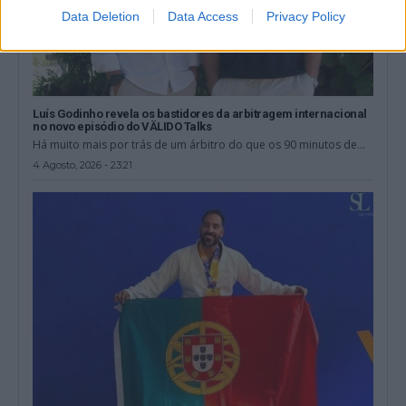
Data Deletion
Data Access
Privacy Policy
Luís Godinho revela os bastidores da arbitragem internacional
no novo episódio do VÄLIDO Talks
Há muito mais por trás de um árbitro do que os 90 minutos de...
4 Agosto, 2026 - 23:21