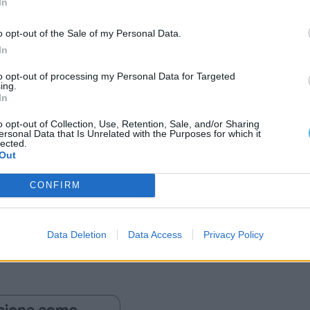
In
 Tempo”, que apresenta peças e documentos
o opt-out of the Sale of my Personal Data.
tuição. O percurso termina com um epílogo
In
do nos valores de encontro e partilha.
to opt-out of processing my Personal Data for Targeted
ing.
o
In
o opt-out of Collection, Use, Retention, Sale, and/or Sharing
rtugal” poderá ser visitada na Delegação INATEL
ersonal Data that Is Unrelated with the Purposes for which it
lected.
tre 21 de julho e 25 de setembro.
Out
CONFIRM
da Fundação INATEL e pretende revisitar a história
ormações da sociedade portuguesa ao longo de nove
Data Deletion
Data Access
Privacy Policy