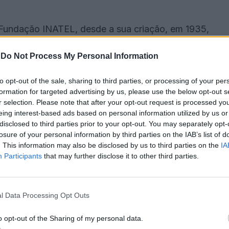
Fundação INATEL, desde a sua criação, em 1935,
o reúne fotografias, documentos, objetos
-
Do Not Process My Personal Information
ompanhando a evolução da instituição e a sua ligação
esas.
to opt-out of the sale, sharing to third parties, or processing of your per
formation for targeted advertising by us, please use the below opt-out s
ma ambulante e iniciativas culturais
r selection. Please note that after your opt-out request is processed y
eing interest-based ads based on personal information utilized by us or
disclosed to third parties prior to your opt-out. You may separately opt-
rda iniciativas como o turismo social, os Serões
losure of your personal information by third parties on the IAB’s list of
e marcaram diferentes períodos da história da
. This information may also be disclosed by us to third parties on the
IA
Participants
that may further disclose it to other third parties.
 ligados ao envelhecimento ativo, ao voluntariado e à
l Data Processing Opt Outs
rvenção da Fundação INATEL nas áreas da cultura,
o opt-out of the Sharing of my personal data.