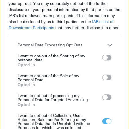
your opt-out. You may separately opt-out of the further
disclosure of your personal information by third parties on the
Évora acolhe edição de 2026 do Summit GO4TRAVEL
IAB’s list of downstream participants. This information may
Évora vai receber o Summit GO4TRAVEL 2026 entre os dias 13 e
also be disclosed by us to third parties on the
IAB’s List of
15 de...
Downstream Participants
that may further disclose it to other
6 Agosto, 2026 - 15:28
third parties.
Personal Data Processing Opt Outs
I want to opt-out of the Sharing of my
personal data.
Opted In
I want to opt-out of the Sale of my
Personal Data.
Opted In
I want to opt-out of processing my
Personal Data for Targeted Advertising.
Opted In
I want to opt-out of Collection, Use,
Liga 3 arranca este fim de semana com Lusitano de Évora em
Retention, Sale, and/or Sharing of my
cena: Conheça o calendário
Personal Data that Is Unrelated with the
A Liga 3 Placard arranca este fim de semana, com a primeira
Purposes for which it was collected.