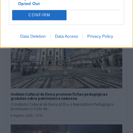
jornada marcada...
Opted Out
6 Agosto, 2026 - 14:51
CONFIRM
Data Deletion
Data Access
Privacy Policy
Instituto Cultural de Évora promove fichas pedagógicas
gratuitas sobre património e natureza
O Instituto Cultural de Évora (ICÉ) e o Repositório Pedagógico
promovem o Ciclo de...
6 Agosto, 2026 - 12:15