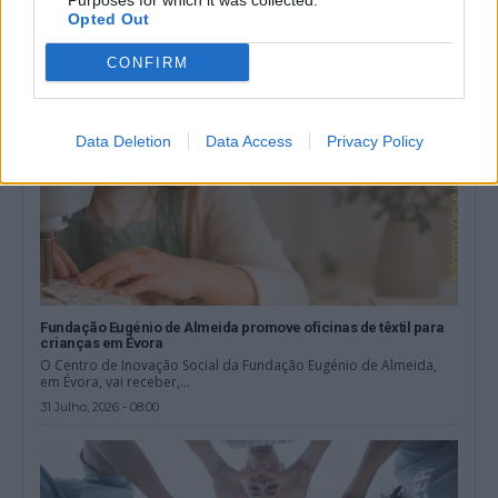
Purposes for which it was collected.
Opted Out
CONFIRM
Data Deletion
Data Access
Privacy Policy
Fundação Eugénio de Almeida promove oficinas de têxtil para
crianças em Évora
O Centro de Inovação Social da Fundação Eugénio de Almeida,
em Évora, vai receber,...
31 Julho, 2026 - 08:00