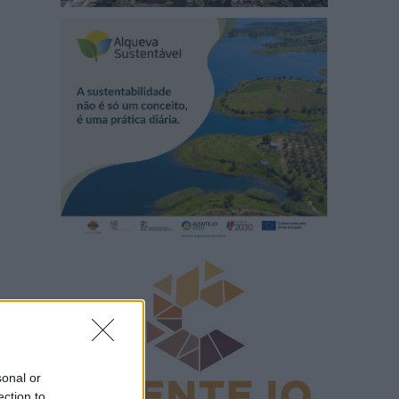
sonal or
ection to