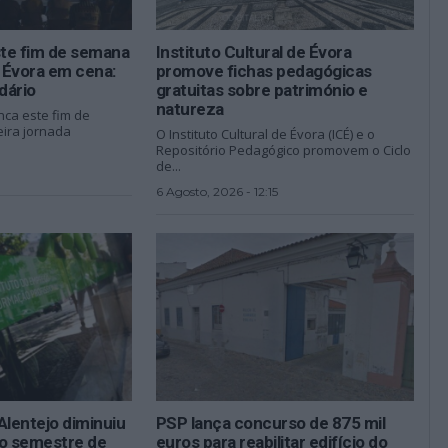
ste fim de semana
Instituto Cultural de Évora
 Évora em cena:
promove fichas pedagógicas
dário
gratuitas sobre património e
natureza
nca este fim de
ira jornada
O Instituto Cultural de Évora (ICÉ) e o
Repositório Pedagógico promovem o Ciclo
de...
6 Agosto, 2026 - 12:15
lentejo diminuiu
PSP lança concurso de 875 mil
ro semestre de
euros para reabilitar edifício do