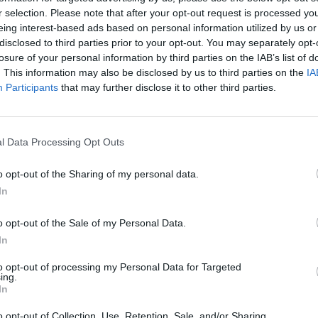
r selection. Please note that after your opt-out request is processed y
eing interest-based ads based on personal information utilized by us or
disclosed to third parties prior to your opt-out. You may separately opt-
losure of your personal information by third parties on the IAB’s list of
iativismo estudantil, o voluntariado jovem, o
. This information may also be disclosed by us to third parties on the
IA
Participants
that may further disclose it to other third parties.
iental, evidenciando o papel do empreendedorismo
na promoção de impactos positivos e duradouros
l Data Processing Opt Outs
linha a importância de criar um espaço de diálogo
o opt-out of the Sharing of my personal data.
 de inspiração: <«Estas conversas mostram que é
In
oncreta»>.
o opt-out of the Sale of my Personal Data.
In
 YouTube e Spotify.
to opt-out of processing my Personal Data for Targeted
ing.
In
ALMEIDA
INOVAÇÃO SOCIAL
o opt-out of Collection, Use, Retention, Sale, and/or Sharing