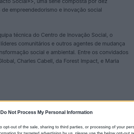
acto Social»>, uma série composta por dez
vas de empreendedorismo e inovação social
uipa técnica do Centro de Inovação Social, o
íderes comunitários e outros agentes de mudança
ransformação social e ambiental. Entre os convidados
bal, Charles Cabell, da Forest Impact, e Maria
-
Do Not Process My Personal Information
to opt-out of the sale, sharing to third parties, or processing of your per
formation for targeted advertising by us, please use the below opt-out s