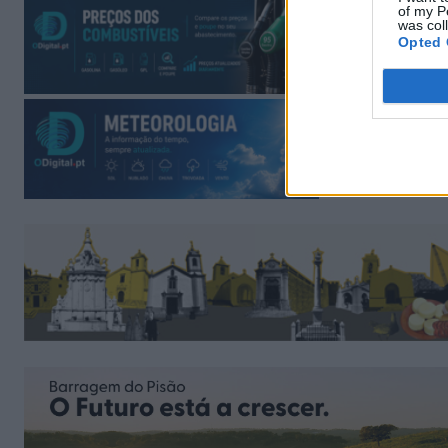
of my P
was col
Opted 