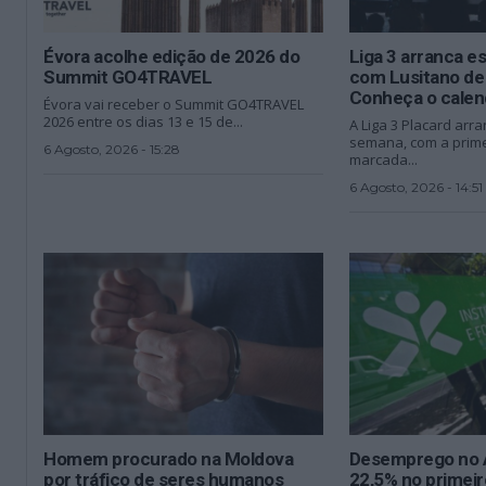
Évora acolhe edição de 2026 do
Liga 3 arranca e
Summit GO4TRAVEL
com Lusitano de
Conheça o calen
Évora vai receber o Summit GO4TRAVEL
2026 entre os dias 13 e 15 de...
A Liga 3 Placard arra
semana, com a prime
6 Agosto, 2026 - 15:28
marcada...
6 Agosto, 2026 - 14:51
Homem procurado na Moldova
Desemprego no A
por tráfico de seres humanos
22,5% no primei