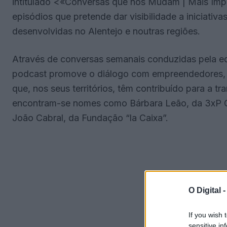
intitulado <«Conversas que nos Mudam | Mais Imp
episódios que pretende dar visibilidade a iniciati
desenvolvidas no Alentejo e noutras regiões.
Através de conversas semanais conduzidas pela eq
podcast promove o diálogo com empreendedores, l
que, nos seus territórios, têm contribuído para a t
encontram-se nomes como Bárbara Leão, da 3xP Glo
João Cabral, da Fundação “la Caixa”.
O Digital 
If you wish 
sensitive in