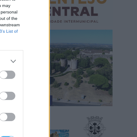
ou may
 personal
out of the
 downstream
B’s List of