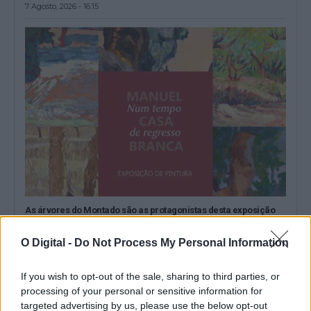
7 Agosto, 2026 - 16:15
As árvores do Montado são as protagonistas desta exposição
em Portel
A exposição de pintura «Num Tempo de Regresso», da autoria
O Digital -
Do Not Process My Personal Information
de Manuel Casa Branca,...
7 Agosto, 2026 - 15:00
If you wish to opt-out of the sale, sharing to third parties, or
processing of your personal or sensitive information for
targeted advertising by us, please use the below opt-out