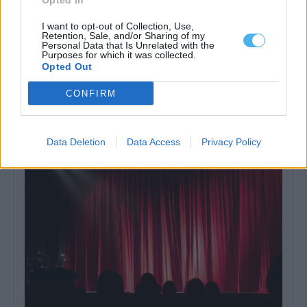
Opted In
I want to opt-out of Collection, Use,
Retention, Sale, and/or Sharing of my
Personal Data that Is Unrelated with the
Purposes for which it was collected.
Opted Out
Liga 3 arranca este fim de semana com Lusitano de Évora em
CONFIRM
cena: Conheça o calendário
A Liga 3 Placard arranca este fim de semana, com a primeira
jornada marcada...
6 Agosto, 2026 - 14:51
Data Deletion
Data Access
Privacy Policy