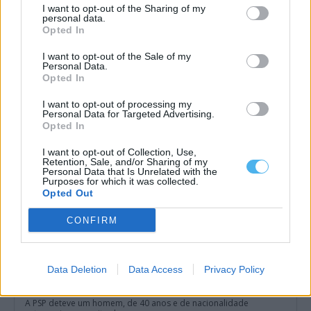
I want to opt-out of the Sharing of my
personal data.
Ouro e bronze para azeites de Cano (Sousel) em concurso
Opted In
internacional em Espanha
A Cooperativa Agrícola dos Olivicultores de Cano CRL (CAOC)
I want to opt-out of the Sale of my
voltou a ser distinguida nos...
Personal Data.
14 Maio, 2026 - 20:00
Opted In
I want to opt-out of processing my
Personal Data for Targeted Advertising.
Opted In
I want to opt-out of Collection, Use,
Retention, Sale, and/or Sharing of my
Personal Data that Is Unrelated with the
Purposes for which it was collected.
Opted Out
CONFIRM
Data Deletion
Data Access
Privacy Policy
PSP detém em Beja cidadão com mandado de detenção
internacional
A PSP deteve um homem, de 40 anos e de nacionalidade