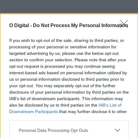
O Digital -
Do Not Process My Personal Information
Alentejo regista aumento das dormidas de turistas estrangeiros
If you wish to opt-out of the sale, sharing to third parties, or
no primeiro trimestre
processing of your personal or sensitive information for
O Alentejo foi uma das regiões do país com maior crescimento
da atividade turística...
targeted advertising by us, please use the below opt-out
15 Maio, 2026 - 11:18
section to confirm your selection. Please note that after your
opt-out request is processed you may continue seeing
interest-based ads based on personal information utilized by
us or personal information disclosed to third parties prior to
your opt-out. You may separately opt-out of the further
disclosure of your personal information by third parties on the
IAB’s list of downstream participants. This information may
also be disclosed by us to third parties on the
IAB’s List of
Downstream Participants
that may further disclose it to other
third parties.
Personal Data Processing Opt Outs