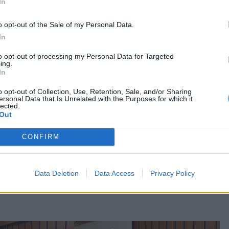
In
bilizar a próxima geração para as problemáticas
o opt-out of the Sale of my Personal Data.
 problemas que são transversais a todos e a todas
In
to opt-out of processing my Personal Data for Targeted
ing.
os resolver os problemas, mas temos a certeza
In
entífica e quem sabe encontrar soluções para
o opt-out of Collection, Use, Retention, Sale, and/or Sharing
ersonal Data that Is Unrelated with the Purposes for which it
lected.
Out
“aumento do número de participantes”,
CONFIRM
s como é o caso da escassez de água, pelo que,
ões sobre o assunto.”
Data Deletion
Data Access
Privacy Policy
 bocado a consciência das dificuldades que o