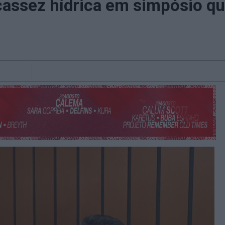
cassez hídrica em simpósio que