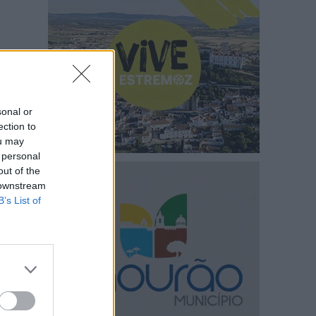
sonal or
ection to
ou may
 personal
out of the
 downstream
B’s List of