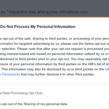
s “Impactos das alterações climáticas nos
da Água em contexto de Alterações Climáticas e
nto e sensibilização para a problemática das
-
Do Not Process My Personal Information
to opt-out of the sale, sharing to third parties, or processing of your per
formation for targeted advertising by us, please use the below opt-out s
 do Prémio Jovem Cientista 2023 e a apresentação
r selection. Please note that after your opt-out request is processed y
eing interest-based ads based on personal information utilized by us or
disclosed to third parties prior to your opt-out. You may separately opt-
losure of your personal information by third parties on the IAB’s list of
io Ferreira, explicou que “com este evento
. This information may also be disclosed by us to third parties on the
IA
 só um posto turístico, é também um ponto de
Participants
that may further disclose it to other third parties.
ica, pois este é também um espaço de estudo”.
l Data Processing Opt Outs
es ambientais, com especial enfoque nos
ou o autarca.
o opt-out of the Sharing of my personal data.