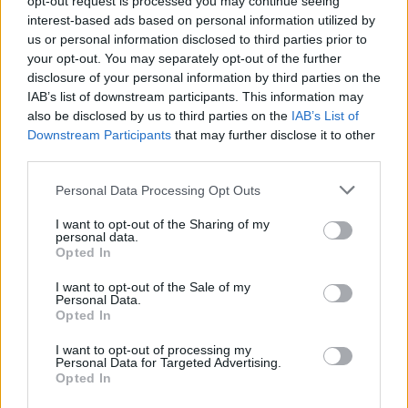
opt-out request is processed you may continue seeing
interest-based ads based on personal information utilized by
us or personal information disclosed to third parties prior to
your opt-out. You may separately opt-out of the further
disclosure of your personal information by third parties on the
IAB’s list of downstream participants. This information may
also be disclosed by us to third parties on the
IAB’s List of
Elvas: Projeto MOVER apresenta soluções para recrutamento
Downstream Participants
that may further disclose it to other
de trabalhadores de Angola e Cabo Verde
third parties.
A Associação Empresarial de Elvas (AEE), em parceria com a
Associação Empresarial de Portugal...
Personal Data Processing Opt Outs
5 Agosto, 2026 - 21:00
I want to opt-out of the Sharing of my
personal data.
Opted In
I want to opt-out of the Sale of my
Personal Data.
Opted In
I want to opt-out of processing my
Personal Data for Targeted Advertising.
Opted In