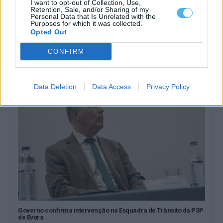
I want to opt-out of Collection, Use,
Retention, Sale, and/or Sharing of my
Personal Data that Is Unrelated with the
Purposes for which it was collected.
O comboio já circula na Linha Évora/Caia, mas ainda em testes
Opted Out
(c/fotos)
Os primeiros ensaios da ligação ferroviária entre Évora e Caia
CONFIRM
(Elvas) começaram com uma...
5 Agosto, 2026 - 17:45
Data Deletion
Data Access
Privacy Policy
Governo confirma intervenção na Esquadra de Trânsito da PSP
de Évora