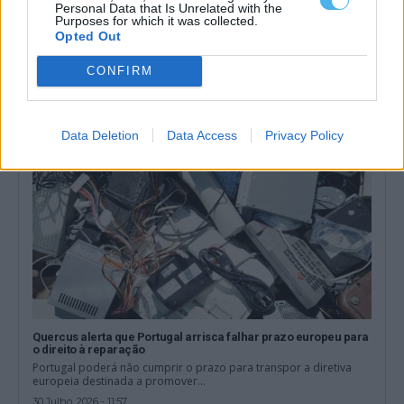
Personal Data that Is Unrelated with the
Agricultores recebem apoio de 20 milhões de euros até 31 de
Purposes for which it was collected.
julho
Opted Out
O Governo vai pagar, até sexta-feira, 31 de julho, um apoio
extraordinário de 20...
CONFIRM
30 Julho, 2026 - 13:00
Data Deletion
Data Access
Privacy Policy
Quercus alerta que Portugal arrisca falhar prazo europeu para
o direito à reparação
Portugal poderá não cumprir o prazo para transpor a diretiva
europeia destinada a promover...
30 Julho, 2026 - 11:57