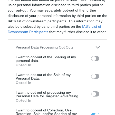
us or personal information disclosed to third parties prior to
your opt-out. You may separately opt-out of the further
disclosure of your personal information by third parties on the
IAB’s list of downstream participants. This information may
Eclipse total do Sol vai transformar o dia em noite em Portugal a
also be disclosed by us to third parties on the
IAB’s List of
12 de agosto
Downstream Participants
that may further disclose it to other
Portugal vai assistir, a 12 de agosto, a um eclipse total do Sol.
Durante...
third parties.
30 Julho, 2026 - 18:30
Personal Data Processing Opt Outs
I want to opt-out of the Sharing of my
personal data.
Opted In
I want to opt-out of the Sale of my
Personal Data.
Opted In
I want to opt-out of processing my
Personal Data for Targeted Advertising.
Opted In
I want to opt-out of Collection, Use,
Retention, Sale, and/or Sharing of my