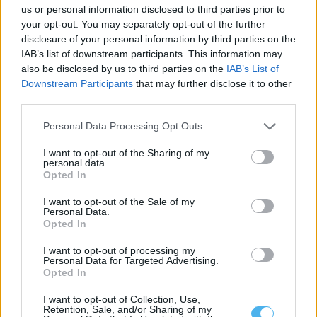
us or personal information disclosed to third parties prior to
your opt-out. You may separately opt-out of the further
disclosure of your personal information by third parties on the
IAB’s list of downstream participants. This information may
Alentejo 2030 disponibiliza 5,3M€ para recuperação de
património histórico
also be disclosed by us to third parties on the
IAB’s List of
O programa Alentejo 2030 tem abertas candidaturas para apoiar
Downstream Participants
that may further disclose it to other
investimentos de valorização cultural e...
third parties.
4 Agosto, 2026 - 23:02
Personal Data Processing Opt Outs
I want to opt-out of the Sharing of my
personal data.
Opted In
I want to opt-out of the Sale of my
Personal Data.
Opted In
I want to opt-out of processing my
Personal Data for Targeted Advertising.
Opted In
I want to opt-out of Collection, Use,
Retention, Sale, and/or Sharing of my
Monsaraz Beach Fest regressa a 8 de agosto com quatro DJs e