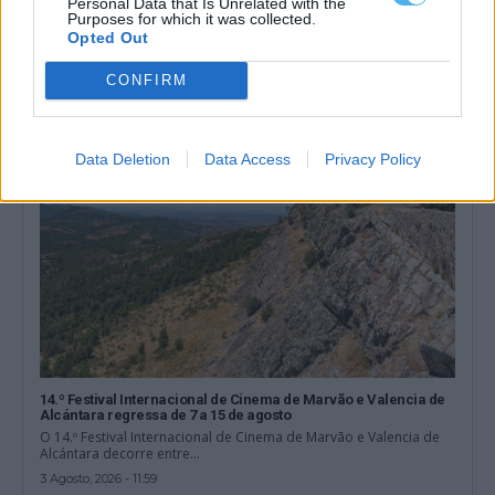
Personal Data that Is Unrelated with the
entrada gratuita
Purposes for which it was collected.
O Monsaraz Beach Fest regressa no próximo dia 8 de agosto ao
Opted Out
areal da...
4 Agosto, 2026 - 08:00
CONFIRM
Data Deletion
Data Access
Privacy Policy
14.º Festival Internacional de Cinema de Marvão e Valencia de
Alcántara regressa de 7 a 15 de agosto
O 14.º Festival Internacional de Cinema de Marvão e Valencia de
Alcántara decorre entre...
3 Agosto, 2026 - 11:59