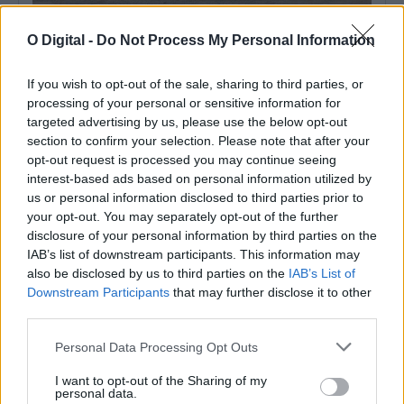
O Digital -
Do Not Process My Personal Information
Mora investe mais de 35 mil euros na construção do Ecocentro
de Pavia
O Município de Mora iniciou a construção do Ecocentro de Pavia,
uma empreitada que...
If you wish to opt-out of the sale, sharing to third parties, or
processing of your personal or sensitive information for
30 Julho, 2026 - 21:00
targeted advertising by us, please use the below opt-out
section to confirm your selection. Please note that after your
opt-out request is processed you may continue seeing
interest-based ads based on personal information utilized by
us or personal information disclosed to third parties prior to
your opt-out. You may separately opt-out of the further
disclosure of your personal information by third parties on the
IAB’s list of downstream participants. This information may
also be disclosed by us to third parties on the
IAB’s List of
Downstream Participants
that may further disclose it to other
third parties.
Personal Data Processing Opt Outs
To Mora Land começa amanhã em Cabeção com três dias de
I want to opt-out of the Sharing of my
música e entrada livre
personal data.
O To Mora Land arranca amanhã, sexta-feira, 31 de julho, no