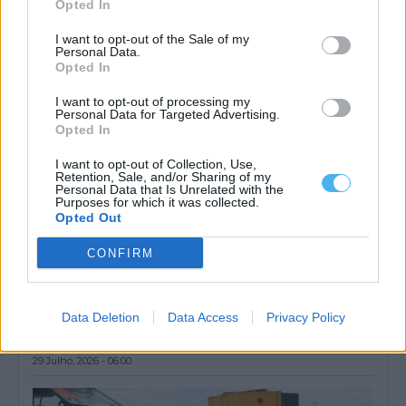
Opted In
Parque Ecológico do...
30 Julho, 2026 - 17:30
I want to opt-out of the Sale of my
Personal Data.
Opted In
I want to opt-out of processing my
Personal Data for Targeted Advertising.
Opted In
I want to opt-out of Collection, Use,
Retention, Sale, and/or Sharing of my
Personal Data that Is Unrelated with the
Purposes for which it was collected.
Opted Out
CONFIRM
Mora: Livros de fichas gratuitos para todos os alunos do
agrupamento de escolas
Data Deletion
Data Access
Privacy Policy
A Câmara de Mora vai oferecer os livros de fichas a todos os
alunos...
29 Julho, 2026 - 06:00