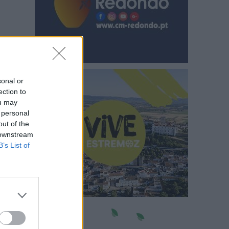
sonal or
ection to
ou may
 personal
out of the
 downstream
B’s List of