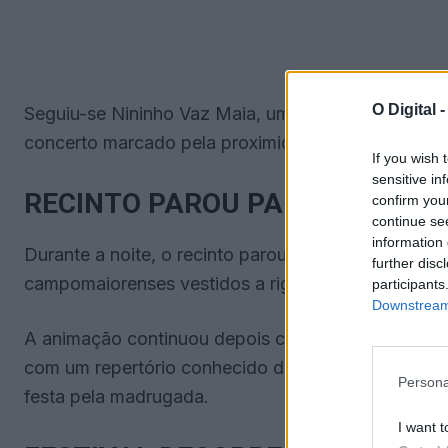
O Digital 
Seguiu-se Nininho Vaz Maia, um dos nomes mais ag
concerto marcado pela proximidade com o público
If you wish 
sensitive in
RECINTO PAROU PARA VER PO
confirm you
continue se
information 
Durante a noite, o recinto parou para acompanhar 
further disc
campomaiorenses vestidos a rigor para apoiar a se
participants
Downstream 
A animação continuou depois com a atuação dos Fu
com um repertório conhecido do público. A primei
Persona
festa pela madrugada.
I want t