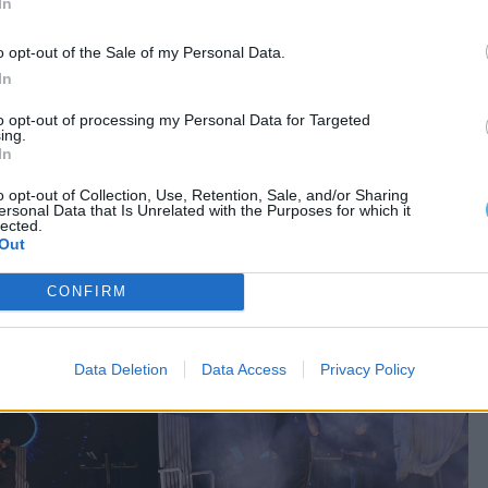
GO
In
o opt-out of the Sale of my Personal Data.
o Maior, com um programa que reúne música,
In
públicos.
to opt-out of processing my Personal Data for Targeted
ing.
In
o opt-out of Collection, Use, Retention, Sale, and/or Sharing
ersonal Data that Is Unrelated with the Purposes for which it
lected.
Out
CONFIRM
Data Deletion
Data Access
Privacy Policy