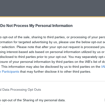
-
Do Not Process My Personal Information
uardados da noite. O artista protagonizou um
, que acompanhou vários temas em coro.
to opt-out of the sale, sharing to third parties, or processing of your per
formation for targeted advertising by us, please use the below opt-out s
RTUGAL
r selection. Please note that after your opt-out request is processed y
eing interest-based ads based on personal information utilized by us or
disclosed to third parties prior to your opt-out. You may separately opt-
o jogo entre Portugal e Croácia, com muitos
losure of your personal information by third parties on the IAB’s list of
leção nacional.
. This information may also be disclosed by us to third parties on the
IA
Participants
that may further disclose it to other third parties.
nk Edition, que mantiveram o ambiente festivo
ra noite terminou com DJ Pekedy, que prolongou a
l Data Processing Opt Outs
o opt-out of the Sharing of my personal data.