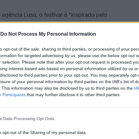
ência Lusa, o festival é “inspirado pelo
s quintais adentro vamos”, da canção ‘Natal dos
já consolidados”.
-
Do Not Process My Personal Information
to opt-out of the sale, sharing to third parties, or processing of your per
calidades de Odemira, São Martinho das Amoreiras,
formation for targeted advertising by us, please use the below opt-out s
o de aproximar a música das comunidades e de
r selection. Please note that after your opt-out request is processed y
ntou.
eing interest-based ads based on personal information utilized by us or
disclosed to third parties prior to your opt-out. You may separately opt-
losure of your personal information by third parties on the IAB’s list of
 com atuações de The Twist Connection e Bardino no
. This information may also be disclosed by us to third parties on the
IA
reira e Marco Alves se vão apresentar no espaço
Participants
that may further disclose it to other third parties.
l Data Processing Opt Outs
inho das Amoreiras, com um espetáculo de April
questra Locomotiva, dirigida pela maestrina Joana
o opt-out of the Sharing of my personal data.
os da região, e o Grupo Coral Vozes Femininas de