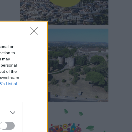
sonal or
ection to
ou may
 personal
out of the
 downstream
B’s List of