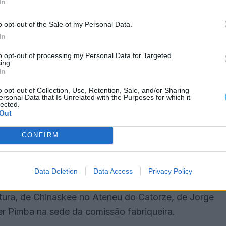
In
o opt-out of the Sale of my Personal Data.
In
ino do festival na sexta-feira, com concertos de
aceréu no campo de jogos.
to opt-out of processing my Personal Data for Targeted
ing.
In
arceria com o Festival Termómetro, iniciativa
o opt-out of Collection, Use, Retention, Sale, and/or Sharing
evela novos talentos da música nacional.
ersonal Data that Is Unrelated with the Purposes for which it
lected.
Out
Laginha, a performance criada durante a residência
CONFIRM
ca, O Gajo e Inderjeet, propondo “um diálogo entre a
al e a tradição indiana do tabla”.
Data Deletion
Data Access
Privacy Policy
uís, com as atuações de Femme Falafel na antiga
ltura, de Chinaskee no Ateneu do Catorze, de Jorge
er Pimba na sede da comissão fabriqueira.