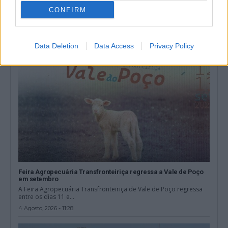
A Câmara de Mértola, no distrito de Beja, terminou a empreitada
CONFIRM
de repavimentação no...
5 Agosto, 2026 - 16:00
Data Deletion
Data Access
Privacy Policy
Feira Agropecuária Transfronteiriça regressa a Vale de Poço
em setembro
A Feira Agropecuária Transfronteiriça de Vale de Poço regressa
entre os dias 11 e...
4 Agosto, 2026 - 11:28