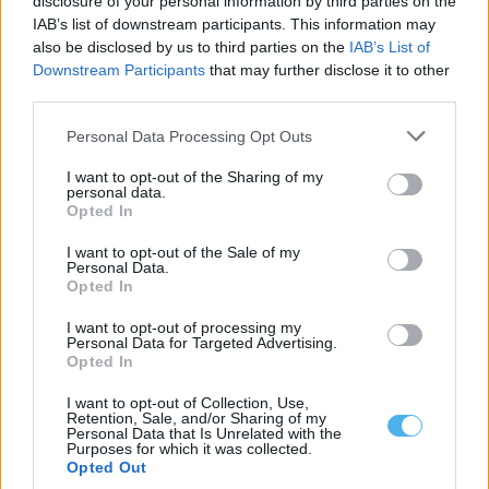
disclosure of your personal information by third parties on the
IAB’s list of downstream participants. This information may
also be disclosed by us to third parties on the
IAB’s List of
Downstream Participants
that may further disclose it to other
Alentejo é finalista dos Olive Travel & Taste Awards
third parties.
O Alentejo foi selecionado como um dos quatro finalistas da
categoria «Sustainable Food Destination...
Personal Data Processing Opt Outs
5 Agosto, 2026 - 17:30
I want to opt-out of the Sharing of my
personal data.
Opted In
I want to opt-out of the Sale of my
Personal Data.
Opted In
I want to opt-out of processing my
Personal Data for Targeted Advertising.
Opted In
I want to opt-out of Collection, Use,
Retention, Sale, and/or Sharing of my
Personal Data that Is Unrelated with the
Purposes for which it was collected.
Mértola: Repavimentação terminada em troço da Estrada
Opted Out
Municipal 510 (EM510)