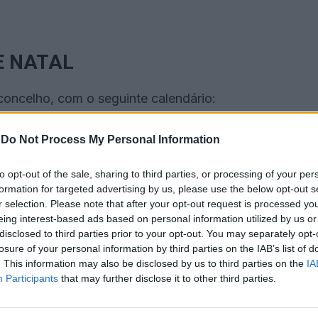
E NATAL
concelho, com o seguinte calendário:
30, na Associação Cultural e Desportiva de Cano.
-
Do Not Process My Personal Information
o, às 12h30, na Casa do Povo.
to opt-out of the sale, sharing to third parties, or processing of your per
formation for targeted advertising by us, please use the below opt-out s
 às 12h30, na Casa do Povo.
r selection. Please note that after your opt-out request is processed y
eing interest-based ads based on personal information utilized by us or
h00, no Pavilhão Multiusos.
disclosed to third parties prior to your opt-out. You may separately opt-
losure of your personal information by third parties on the IAB’s list of
eforçar o convívio e a proximidade entre os
. This information may also be disclosed by us to third parties on the
IA
Participants
that may further disclose it to other third parties.
ada para garantir a organização dos almoços