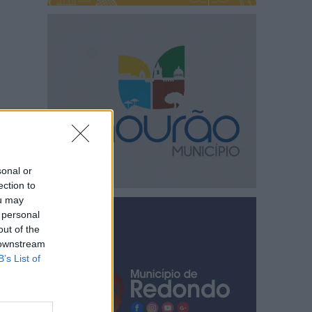
sonal or
ection to
ou may
 personal
out of the
 downstream
B’s List of