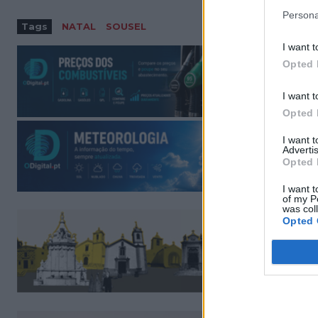
Persona
Tags
NATAL
SOUSEL
I want t
Opted 
I want t
Opted 
I want 
Advertis
Opted 
I want t
of my P
was col
Opted 