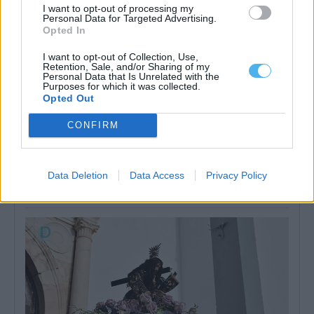
I want to opt-out of processing my
Personal Data for Targeted Advertising.
Opted In
I want to opt-out of Collection, Use,
Retention, Sale, and/or Sharing of my
Personal Data that Is Unrelated with the
Purposes for which it was collected.
Opted Out
CONFIRM
Câmara de Évora lança concurso de 215 mil euros para equipar
Arena com novo sistema de som
A Câmara Municipal de Évora lançou um concurso público para a
Data Deletion
Data Access
Privacy Policy
aquisição de equipamento...
4 Agosto, 2026 - 16:07