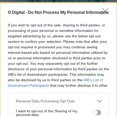
O Digital -
Do Not Process My Personal Information
If you wish to opt-out of the sale, sharing to third parties, or
processing of your personal or sensitive information for
targeted advertising by us, please use the below opt-out
section to confirm your selection. Please note that after your
opt-out request is processed you may continue seeing
interest-based ads based on personal information utilized by
Chega exige solução do Governo para eventual saída de
us or personal information disclosed to third parties prior to
médicos do distrito de Beja
your opt-out. You may separately opt-out of the further
O deputado do Chega por Beja quer saber qual a solução do
Governo para,...
disclosure of your personal information by third parties on the
IAB’s list of downstream participants. This information may
6 Agosto, 2026 - 12:02
also be disclosed by us to third parties on the
IAB’s List of
Downstream Participants
that may further disclose it to other
third parties.
Personal Data Processing Opt Outs
I want to opt-out of the Sharing of my
personal data.