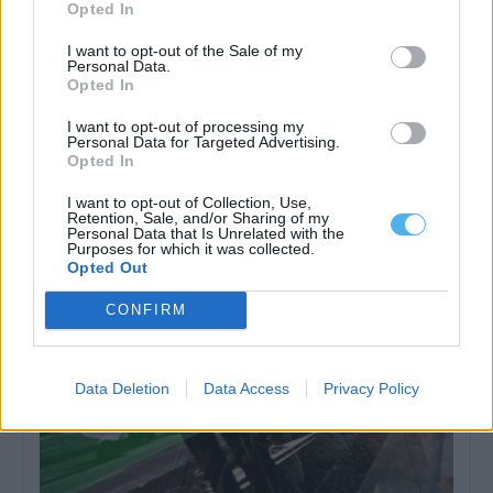
Opted In
I want to opt-out of the Sale of my
Personal Data.
Opted In
I want to opt-out of processing my
Personal Data for Targeted Advertising.
Arbitragem: Luís Godinho nomeado para jogo do Porto, Pedro
Opted In
Ramalho no encontro do Benfica
A Federação Portuguesa de Futebol (FPF) divulgou as nomeações
dos árbitros para a jornada...
I want to opt-out of Collection, Use,
Retention, Sale, and/or Sharing of my
6 Agosto, 2026 - 11:29
Personal Data that Is Unrelated with the
Purposes for which it was collected.
Opted Out
CONFIRM
Data Deletion
Data Access
Privacy Policy