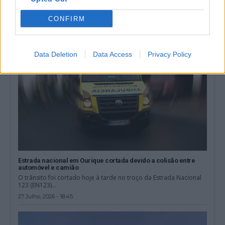
Ourique e Garvão foi...
27 Julho, 2026 - 20:49
CONFIRM
Data Deletion
Data Access
Privacy Policy
Estrada nacional em Ourique cortada devido a colisão entre
automóvel e camião
O trânsito foi cortado hoje à tarde no troço da Estrada Nacional
123 (EN123)...
27 Julho, 2026 - 18:45