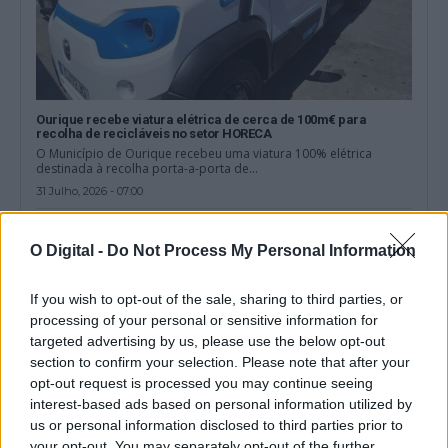
Ourique recebe viatura elétrica de cerca de 100m€ para
recolha de recicláveis no setor HORECA
O Município de Ourique recebeu uma viatura 100% elétrica
destinada à recolha porta-a-porta de...
31 Julho, 2026 - 07:00
O Digital -
Do Not Process My Personal Information
If you wish to opt-out of the sale, sharing to third parties, or
processing of your personal or sensitive information for
targeted advertising by us, please use the below opt-out
section to confirm your selection. Please note that after your
opt-out request is processed you may continue seeing
interest-based ads based on personal information utilized by
us or personal information disclosed to third parties prior to
your opt-out. You may separately opt-out of the further