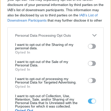
disclosure of your personal information by third parties on the
ExpoReg 2026 leva Daniela Mercury a Reguengos de Monsaraz
IAB’s list of downstream participants. This information may
e coloca turismo no centro do debate
also be disclosed by us to third parties on the
IAB’s List of
A ExpoReg regressa ao Parque de Feiras e Exposições de
Downstream Participants
that may further disclose it to other
Reguengos de Monsaraz entre...
third parties.
30 Julho, 2026 - 19:00
Personal Data Processing Opt Outs
I want to opt-out of the Sharing of my
personal data.
Opted In
I want to opt-out of the Sale of my
Personal Data.
Opted In
I want to opt-out of processing my
Personal Data for Targeted Advertising.
Opted In
I want to opt-out of Collection, Use,
Retention, Sale, and/or Sharing of my
Retomada circulação na EN123 em Ourique após colisão entre
Personal Data that Is Unrelated with the
automóvel e camião
Purposes for which it was collected.
A circulação no troço da Estrada Nacional 123 (EN123) entre
Opted Out