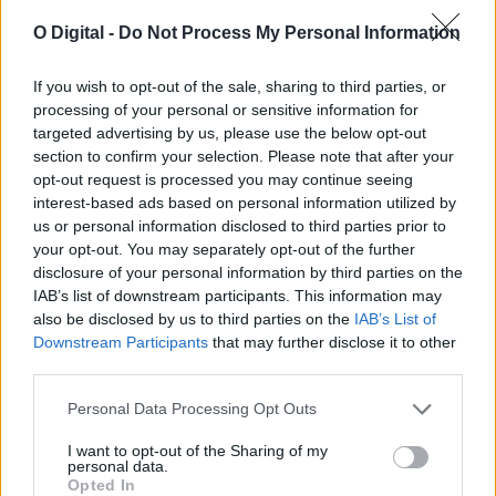
O Digital -
Do Not Process My Personal Information
If you wish to opt-out of the sale, sharing to third parties, or
processing of your personal or sensitive information for
targeted advertising by us, please use the below opt-out
section to confirm your selection. Please note that after your
opt-out request is processed you may continue seeing
interest-based ads based on personal information utilized by
Nuno Vilaranda leva obras sobre família e infância à rádio
us or personal information disclosed to third parties prior to
argentina
your opt-out. You may separately opt-out of the further
Nuno Vilaranda, investigador de doutoramento em Sociologia na
Universidade de Évora e escritor, foi...
disclosure of your personal information by third parties on the
8 Agosto, 2026 - 09:30
IAB’s list of downstream participants. This information may
also be disclosed by us to third parties on the
IAB’s List of
Downstream Participants
that may further disclose it to other
third parties.
Personal Data Processing Opt Outs
I want to opt-out of the Sharing of my
personal data.
Opted In