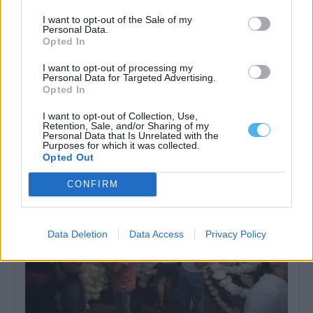
I want to opt-out of the Sale of my
Personal Data.
Opted In
I want to opt-out of processing my
Personal Data for Targeted Advertising.
Deixou resíduos junto aos contentores em Évora e acabou
identificado
Opted In
A Câmara Municipal de Évora identificou um cidadão que se
encontrava a depositar resíduos...
I want to opt-out of Collection, Use,
Retention, Sale, and/or Sharing of my
8 Agosto, 2026 - 09:00
Personal Data that Is Unrelated with the
Purposes for which it was collected.
Opted Out
CONFIRM
Data Deletion
Data Access
Privacy Policy