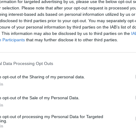
formation for targeted advertising by us, please use the below opt-out s
r selection. Please note that after your opt-out request is processed y
o, espaços dedicados à juventude e ao desporto no
eing interest-based ads based on personal information utilized by us or
o parque infantil. A mostra agropecuária estará
disclosed to third parties prior to your opt-out. You may separately opt-
losure of your personal information by third parties on the IAB’s list of
de Liz.
. This information may also be disclosed by us to third parties on the
IA
Participants
that may further disclose it to other third parties.
io de S. João, com provas de 5 e 10 km, marcado
tivo de Évora. No domingo, dia 22, às 09h00, terá
l Data Processing Opt Outs
o opt-out of the Sharing of my personal data.
rtes gratuitos entre os parques de estacionamento
In
Lagoa, Porta de Aviz e Av. Lino de Carvalho) e o
mente entre as 20h00 e as 00h30.
o opt-out of the Sale of my Personal Data.
In
e banho e estacionamentos acessíveis para pessoas
to opt-out of processing my Personal Data for Targeted
ing.
In