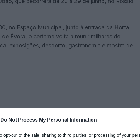
João, que decorrerá de 20 a 29 de junho, no Rossio
h00, no Espaço Municipal, junto à entrada da Horta
de Évora, o certame volta a reunir milhares de
ica, exposições, desporto, gastronomia e mostra de
-
Do Not Process My Personal Information
to opt-out of the sale, sharing to third parties, or processing of your per