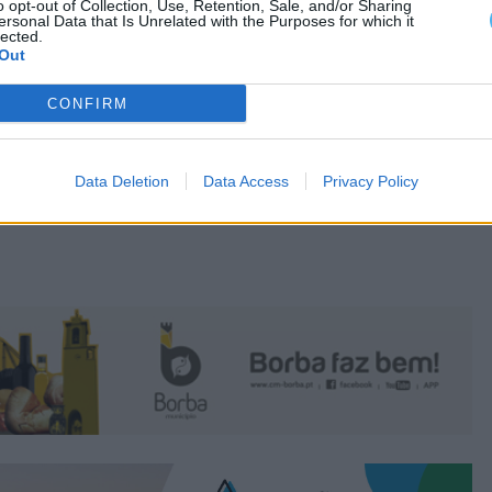
o opt-out of Collection, Use, Retention, Sale, and/or Sharing
ersonal Data that Is Unrelated with the Purposes for which it
lected.
Out
CONFIRM
Data Deletion
Data Access
Privacy Policy