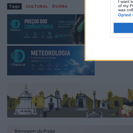
I want t
of my P
Tags
CULTURAL
ÉVORA
was col
Opted 