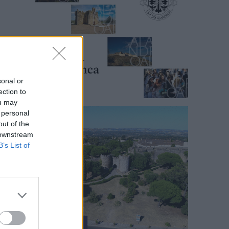
sonal or
ection to
ou may
 personal
out of the
 downstream
B’s List of