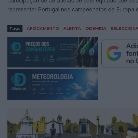
participação de 58 atletas de sete equipas que ser
representar Portugal nos campeonatos da Europa 
Tags
AFOGAMENTO
ALERTA
ODEMIRA
SELECCION