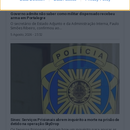
Governo admite não saber como militar dispensado recebeu
arma em Portalegre
O secretário de Estado Adjunto e da Administração Interna, Paulo
Simões Ribeiro, confirmou ao...
5 Agosto, 2026 - 23:32
Sines: Serviços Prisionais abrem inquérito a morte na prisão de
detido na operação SkyDrop
Os Serviços Prisionais abriram hoje um inquérito para apurar as