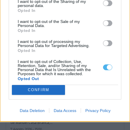
I want to opt-out of the Sharing of my
Portel inicia hoje «Agosto em Festa» com Festival Internacional
personal data.
de Folclore
Opted In
O XXVIII Festival Internacional de Folclore decorre entre esta
sexta-feira, 7 de agosto, e...
I want to opt-out of the Sale of my
7 Agosto, 2026 - 16:15
Personal Data.
Opted In
I want to opt-out of processing my
Personal Data for Targeted Advertising.
Opted In
I want to opt-out of Collection, Use,
Retention, Sale, and/or Sharing of my
Personal Data that Is Unrelated with the
Purposes for which it was collected.
Opted Out
CONFIRM
As árvores do Montado são as protagonistas desta exposição
Data Deletion
Data Access
Privacy Policy
em Portel
A exposição de pintura «Num Tempo de Regresso», da autoria
de Manuel Casa Branca,...
7 Agosto, 2026 - 15:00