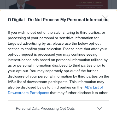
O Digital -
Do Not Process My Personal Information
Autor estremocense Carlos Silva apresenta quarto livro «Agora
Ateu» em Lisboa
If you wish to opt-out of the sale, sharing to third parties, or
O autor natural de Estremoz Carlos Silva vai apresentar o seu
quarto livro, intitulado...
processing of your personal or sensitive information for
7 Agosto, 2026 - 19:00
targeted advertising by us, please use the below opt-out
section to confirm your selection. Please note that after your
opt-out request is processed you may continue seeing
interest-based ads based on personal information utilized by
us or personal information disclosed to third parties prior to
your opt-out. You may separately opt-out of the further
disclosure of your personal information by third parties on the
IAB’s list of downstream participants. This information may
also be disclosed by us to third parties on the
IAB’s List of
Downstream Participants
that may further disclose it to other
third parties.
Personal Data Processing Opt Outs