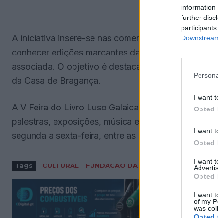
information 
further disc
participants
A iniciativa insere-se nas comemorações dos 500
Downstream 
conhecer edições marcantes da obra do poeta, ass
associada. O objetivo é destacar a singularidade 
Persona
da Casa de Bragança.
I want t
A V Feira do Livro Luso Galaica apresenta uma pro
Opted 
palestras, exposições, música e animação. A expo
I want t
segunda a sexta-feira, entre as 9h e as 13h e das 14
Opted 
I want 
Tags
CULTURAL
FUNDACAO DA CASA DE BRAGANCA
Advertis
Opted 
I want t
of my P
was col
Opted 