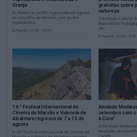
Granja
gratuitas sobre 
natureza
As Noites do Jardim regressam em agosto
ao concelho de Mourão, com quatro
O Instituto Cultural d
espetáculos...
Repositório Pedagóg
de...
6 Agosto, 2026 - 14:24
6 Agosto, 2026 - 12:15
14.º Festival Internacional de
Alvalade Mediev
Cinema de Marvão e Valencia de
setembro com o 
Alcántara regressa de 7 a 15 de
à Cura”
agosto
O Alvalade Medieval 
Alvalade, no concel
O 14.º Festival Internacional de Cinema de
Cacém,...
Marvão e Valencia de Alcántara decorre