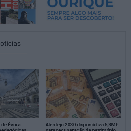
otícias
l de Évora
Alentejo 2030 disponibiliza 5,3M€
pedagógicas
para recuperação de património