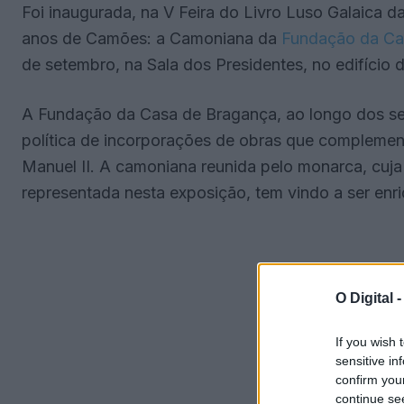
Foi inaugurada, na V Feira do Livro Luso Galaica 
anos de Camões: a Camoniana da
Fundação da Ca
de setembro, na Sala dos Presidentes, no edifício
A Fundação da Casa de Bragança, ao longo dos seu
política de incorporações de obras que complementa
Manuel II. A camoniana reunida pelo monarca, cuja 
representada nesta exposição, tem vindo a ser enr
O Digital 
If you wish 
sensitive in
confirm you
continue se