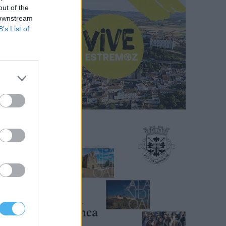
out of the
 downstream
B’s List of