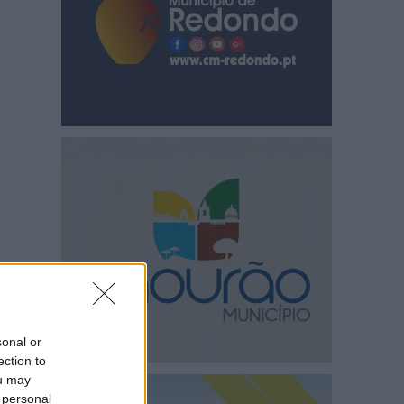
sonal or
ection to
ou may
 personal