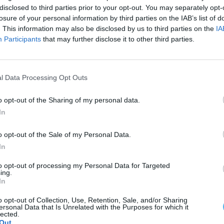
disclosed to third parties prior to your opt-out. You may separately opt-
losure of your personal information by third parties on the IAB’s list of
. This information may also be disclosed by us to third parties on the
IA
 anos do nascimento de Luís de Camões e dá a
Participants
that may further disclose it to other third parties.
im como a evolução da iconografia a ele
da coleção camoniana de D. Manuel II e da Fundação
l Data Processing Opt Outs
o opt-out of the Sharing of my personal data.
gramação que inclui livros, apresentações,
In
sição dedicada a Camões pode ser visitada de
o opt-out of the Sale of my Personal Data.
h às 17h, exceto feriados.
In
to opt-out of processing my Personal Data for Targeted
ing.
In
o opt-out of Collection, Use, Retention, Sale, and/or Sharing
ersonal Data that Is Unrelated with the Purposes for which it
lected.
Out