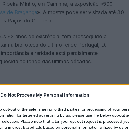
da Ribeira Minho, em Caminha, a exposição «500
sa de Bragança
». A mostra pode ser visitada até 30
 dos Paços do Concelho.
s 92 anos de existência, tem prosseguido a
m a biblioteca do último rei de Portugal, D.
importância e raridade está parcialmente
iquecida ao longo das últimas décadas.
-
Do Not Process My Personal Information
to opt-out of the sale, sharing to third parties, or processing of your per
formation for targeted advertising by us, please use the below opt-out s
r selection. Please note that after your opt-out request is processed y
eing interest-based ads based on personal information utilized by us or