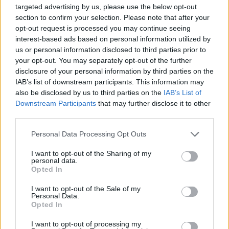
targeted advertising by us, please use the below opt-out
section to confirm your selection. Please note that after your
opt-out request is processed you may continue seeing
interest-based ads based on personal information utilized by
us or personal information disclosed to third parties prior to
your opt-out. You may separately opt-out of the further
disclosure of your personal information by third parties on the
IAB’s list of downstream participants. This information may
also be disclosed by us to third parties on the
IAB’s List of
Downstream Participants
that may further disclose it to other
third parties.
Estremoz recebe exposição Student Prize 2026 com 30 jovens
artistas
Personal Data Processing Opt Outs
A Howard’s Folly, em Estremoz, recebe a exposição Student Prize
2026 da Sovereign Art...
I want to opt-out of the Sharing of my
5 Agosto, 2026 - 19:00
personal data.
Opted In
I want to opt-out of the Sale of my
Personal Data.
Opted In
I want to opt-out of processing my