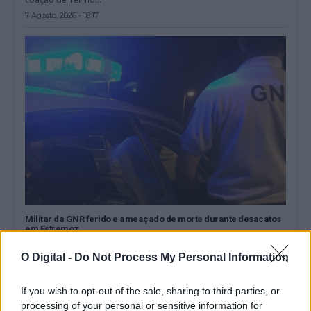
7 Agosto, 2026 - 18:17
Militar da GNR ferido e ameaçado de morte durante desacatos
em Estremoz
Um militar da Guarda Nacional Republicana sofreu ferimentos
ligeiros durante os desacatos registados ao...
O Digital -
Do Not Process My Personal Information
7 Agosto, 2026 - 08:37
If you wish to opt-out of the sale, sharing to third parties, or
processing of your personal or sensitive information for