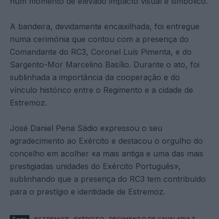
num momento de elevado impacto visual e simbólico.
A bandeira, devidamente encaixilhada, foi entregue
numa cerimónia que contou com a presença do
Comandante do RC3, Coronel Luís Pimenta, e do
Sargento-Mor Marcelino Basílio. Durante o ato, foi
sublinhada a importância da cooperação e do
vínculo histórico entre o Regimento e a cidade de
Estremoz.
José Daniel Pena Sádio expressou o seu
agradecimento ao Exército e destacou o orgulho do
concelho em acolher «a mais antiga e uma das mais
prestigiadas unidades do Exército Português»,
sublinhando que a presença do RC3 tem contribuído
para o prestígio e identidade de Estremoz.
Tags
ESTREMOZ
EXÉRCITO
REGIMENTO DE CAVALARIA 3