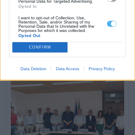
Personal Data for Targeted Advertising.
Opted In
I want to opt-out of Collection, Use,
Retention, Sale, and/or Sharing of my
Personal Data that Is Unrelated with the
Purposes for which it was collected.
Opted Out
Zona dos Mármores e Alqueva «tem todas as condições para
CONFIRM
receber» a Grande Área de Acolhimento Empresarial do
Alentejo
A Zona dos Mármores e Alqueva «tem todas as condições para
receber» a Grande...
Data Deletion
Data Access
Privacy Policy
5 Agosto, 2026 - 17:10