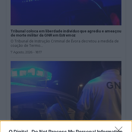
Tribunal coloca em liberdade indivíduo que agrediu e ameaçou
de morte militar da GNR em Estremoz
O Tribunal de Instrução Criminal de Évora decretou a medida de
coação de Termo...
7 Agosto, 2026 - 18:17
O Digital -
Do Not Process My Personal Information