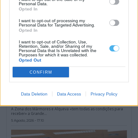
Personal Data.
5 Agosto, 2026 - 19:00
Opted In
I want to opt-out of processing my
Personal Data for Targeted Advertising.
Opted In
I want to opt-out of Collection, Use,
Retention, Sale, and/or Sharing of my
Personal Data that Is Unrelated with the
Purposes for which it was collected.
Opted Out
CONFIRM
Data Deletion
Data Access
Privacy Policy
Zona dos Mármores e Alqueva «tem todas as condições para
receber» a Grande Área de Acolhimento Empresarial do
Alentejo
A Zona dos Mármores e Alqueva «tem todas as condições para
receber» a Grande...
5 Agosto, 2026 - 17:10