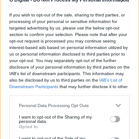
Militar da GNR ferido e ameaçado de morte durante desacatos
em Estremoz
If you wish to opt-out of the sale, sharing to third parties, or
Um militar da Guarda Nacional Republicana sofreu ferimentos
processing of your personal or sensitive information for
ligeiros durante os desacatos registados ao...
targeted advertising by us, please use the below opt-out
7 Agosto, 2026 - 08:37
section to confirm your selection. Please note that after your
opt-out request is processed you may continue seeing
interest-based ads based on personal information utilized by
us or personal information disclosed to third parties prior to
your opt-out. You may separately opt-out of the further
disclosure of your personal information by third parties on the
IAB’s list of downstream participants. This information may
also be disclosed by us to third parties on the
IAB’s List of
Downstream Participants
that may further disclose it to other
third parties.
Personal Data Processing Opt Outs
I want to opt-out of the Sharing of my
Estremoz recebe exposição Student Prize 2026 com 30 jovens
personal data.
artistas
Opted In
A Howard’s Folly, em Estremoz, recebe a exposição Student Prize
2026 da Sovereign Art...
I want to opt-out of the Sale of my