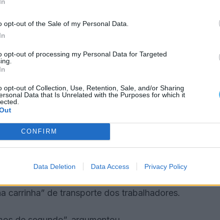
In
o opt-out of the Sale of my Personal Data.
, vira-se e tenta ir para a sua esquerda, para a
In
rigir “para o separador central e é quando se dá o
to opt-out of processing my Personal Data for Targeted
ing.
In
ia circulava na faixa da esquerda da autoestrada e
o opt-out of Collection, Use, Retention, Sale, and/or Sharing
ersonal Data that Is Unrelated with the Purposes for which it
rmação triangular, o que justificou com as regras
lected.
Out
CONFIRM
motorista, é esta a formação usada e são as
Data Deletion
Data Access
Privacy Policy
lhos na autoestrada, Marco Pontes respondeu que
a carrinha” de transporte dos trabalhadores.
simos de segundo”, argumentou.