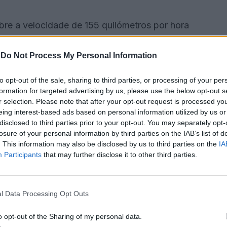
bre a velocidade de 155 quilómetros por hora
ceção de que ia a essa velocidade e que até
-
Do Not Process My Personal Information
to opt-out of the sale, sharing to third parties, or processing of your per
u instruções sobre a velocidade do carro, onde
formation for targeted advertising by us, please use the below opt-out s
Eduardo Cabrita, após uma deslocação a Portalegre,
r selection. Please note that after your opt-out request is processed y
eing interest-based ads based on personal information utilized by us or
disclosed to third parties prior to your opt-out. You may separately opt-
losure of your personal information by third parties on the IAB’s list of
aração do advogado de defesa, António Samara,
. This information may also be disclosed by us to third parties on the
IA
o trânsito e que o condutor travou e buzinou,
Participants
that may further disclose it to other third parties.
evitar o embate, nem o peão o conseguiu evitar”.
l Data Processing Opt Outs
ulgar o caso, Marco Pontes descreveu a forma como
do pela presença do peão “a meio da faixa” da
o opt-out of the Sharing of my personal data.