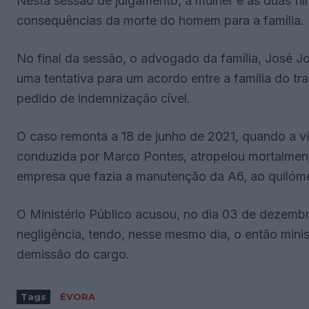
Nesta sessão de julgamento, a mulher e as duas fil
consequências da morte do homem para a família.
No final da sessão, o advogado da família, José Jo
uma tentativa para um acordo entre a família do t
pedido de indemnização cível.
O caso remonta a 18 de junho de 2021, quando a vi
conduzida por Marco Pontes, atropelou mortalmen
empresa que fazia a manutenção da A6, ao quilóme
O Ministério Público acusou, no dia 03 de dezemb
negligência, tendo, nesse mesmo dia, o então mini
demissão do cargo.
Tags
ÉVORA