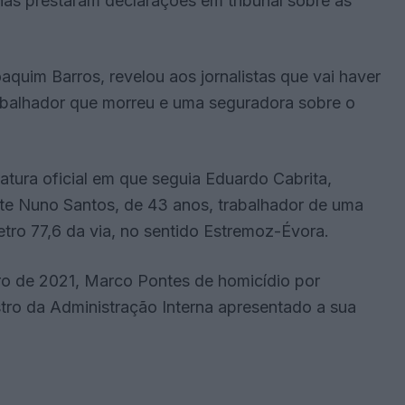
has prestaram declarações em tribunal sobre as
aquim Barros, revelou aos jornalistas que vai haver
rabalhador que morreu e uma seguradora sobre o
atura oficial em que seguia Eduardo Cabrita,
te Nuno Santos, de 43 anos, trabalhador de uma
tro 77,6 da via, no sentido Estremoz-Évora.
ro de 2021, Marco Pontes de homicídio por
stro da Administração Interna apresentado a sua