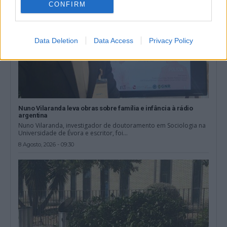
CONFIRM
Data Deletion
Data Access
Privacy Policy
Nuno Vilaranda leva obras sobre família e infância à rádio
argentina
Nuno Vilaranda, investigador de doutoramento em Sociologia na
Universidade de Évora e escritor, foi...
8 Agosto, 2026 - 09:30