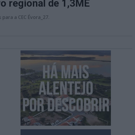
o regional de 1,3ME
 para a CEC Évora_27.