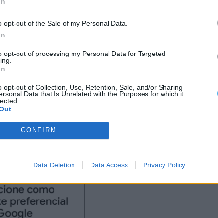
In
minar a 10 de janeiro, mas o prazo foi depois
o opt-out of the Sale of my Personal Data.
In
mbro de 2025, o diretor artístico da CEC Évora_27,
to opt-out of processing my Personal Data for Targeted
ing.
 se destinava “aos artistas, coletivos, estruturas,
In
o opt-out of Collection, Use, Retention, Sale, and/or Sharing
ersonal Data that Is Unrelated with the Purposes for which it
lected.
 que a iniciativa englobava propostas de criação
Out
brangendo todas as áreas artísticas e expressões do
CONFIRM
Data Deletion
Data Access
Privacy Policy