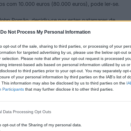
os com 10.000 euros (80.000 euros), pode ler-se.
7, John Romão, decidiu-se por estes patamares de
iva” dos 33 projetos selecionados.
-
Do Not Process My Personal Information
ora Celina da Piedade ou o curador, programador
to opt-out of the sale, sharing to third parties, or processing of your per
formation for targeted advertising by us, please use the below opt-out s
sse James também fizeram parte do júri.
r selection. Please note that after your opt-out request is processed y
eing interest-based ads based on personal information utilized by us or
 coordenadora de Live Arts do Centro de Arte
disclosed to third parties prior to your opt-out. You may separately opt-
losure of your personal information by third parties on the IAB’s list of
 Navarro, diretor da Escola das Artes da
. This information may also be disclosed by us to third parties on the
IA
Participants
that may further disclose it to other third parties.
 chamada “A Nossa Vez” contou com uma dotação
 reforço orçamental de 300.000 euros, que permitiu
l Data Processing Opt Outs
o opt-out of the Sharing of my personal data.